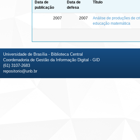
Data de
Data de
Título
publicação
defesa
2007
2007
Análise de produções de cr
educação matemática
Universidade de Brasília - Biblioteca Central
Coordenadoria de Gestão da Informação Digital - GID
(61) 3107-2683
repositorio@unb.br