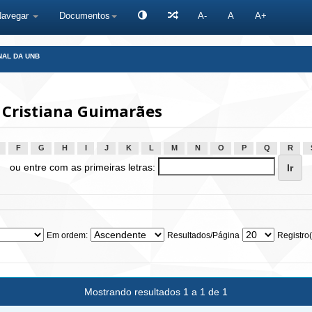
Navegar
Documentos
A-
A
A+
NAL DA UNB
 Cristiana Guimarães
F
G
H
I
J
K
L
M
N
O
P
Q
R
ou entre com as primeiras letras:
Em ordem:
Resultados/Página
Registro(
Mostrando resultados 1 a 1 de 1