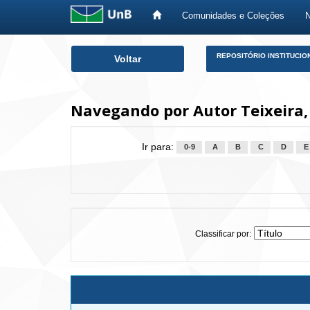
Comunidades e Coleções
Skip
REPOSITÓRIO INSTITUCIO
Voltar
navigation
Navegando por Autor Teixeira,
Ir para:
0-9
A
B
C
D
E
Classificar por: