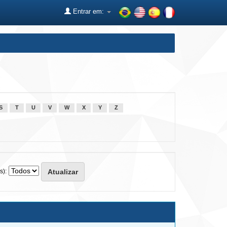
Entrar em:
S
T
U
V
W
X
Y
Z
s):