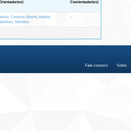
Orientador(es)
Coorientador(es)
Muniz, Cristiano Alberto
;
Mitjáns
-
Martínez, Albertina
Fale conosco
Sobre