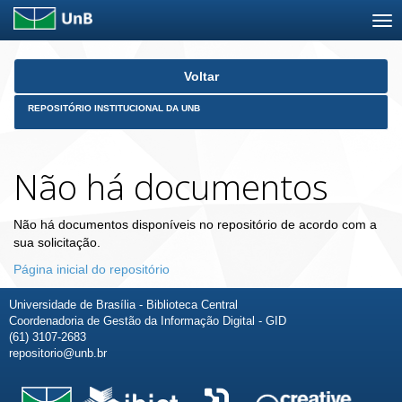
Skip
Voltar
navigation
REPOSITÓRIO INSTITUCIONAL DA UNB
Não há documentos
Não há documentos disponíveis no repositório de acordo com a
sua solicitação.
Página inicial do repositório
Universidade de Brasília - Biblioteca Central
Coordenadoria de Gestão da Informação Digital - GID
(61) 3107-2683
repositorio@unb.br