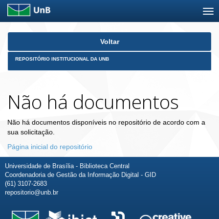
Skip
Voltar
navigation
REPOSITÓRIO INSTITUCIONAL DA UNB
Não há documentos
Não há documentos disponíveis no repositório de acordo com a
sua solicitação.
Página inicial do repositório
Universidade de Brasília - Biblioteca Central
Coordenadoria de Gestão da Informação Digital - GID
(61) 3107-2683
repositorio@unb.br