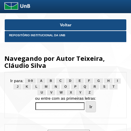
Skip
Voltar
navigation
REPOSITÓRIO INSTITUCIONAL DA UNB
Navegando por Autor Teixeira,
Cláudio Silva
Ir para:
0-9
A
B
C
D
E
F
G
H
I
J
K
L
M
N
O
P
Q
R
S
T
U
V
W
X
Y
Z
ou entre com as primeiras letras: