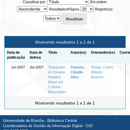
Classificar por:
Em ordem:
Resultados/Página
Registro(s):
Mostrando resultados 1 a 1 de 1
Data de
Data de
Título
Autor(es)
Orientador(es)
Coori
publicação
defesa
Jul-2007
Jul-2007
Topografia
Teixeira,
Tomaz, Carlos
-
do Forame
Cláudio
Alberto
Palatino
Silva
Bezerra
Maior em
Crânios
Macerados
Mostrando resultados 1 a 1 de 1
Universidade de Brasília - Biblioteca Central
Coordenadoria de Gestão da Informação Digital - GID