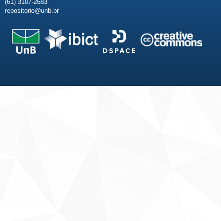
(61) 3107-2683
repositorio@unb.br
Fale conosco
Sobre