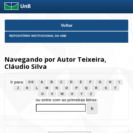
Skip
Voltar
navigation
REPOSITÓRIO INSTITUCIONAL DA UNB
Navegando por Autor Teixeira,
Cláudio Silva
Ir para:
0-9
A
B
C
D
E
F
G
H
I
J
K
L
M
N
O
P
Q
R
S
T
U
V
W
X
Y
Z
ou entre com as primeiras letras: