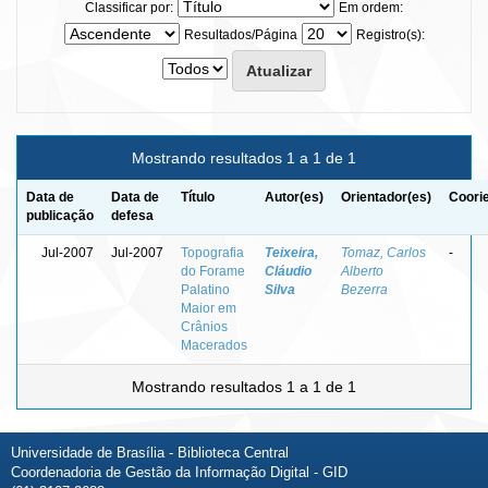
Classificar por:
Em ordem:
Resultados/Página
Registro(s):
Mostrando resultados 1 a 1 de 1
Data de
Data de
Título
Autor(es)
Orientador(es)
Coori
publicação
defesa
Jul-2007
Jul-2007
Topografia
Teixeira,
Tomaz, Carlos
-
do Forame
Cláudio
Alberto
Palatino
Silva
Bezerra
Maior em
Crânios
Macerados
Mostrando resultados 1 a 1 de 1
Universidade de Brasília - Biblioteca Central
Coordenadoria de Gestão da Informação Digital - GID