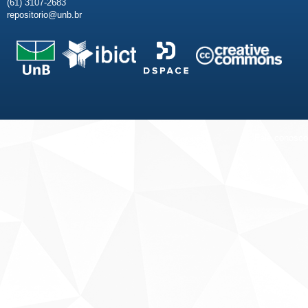
(61) 3107-2683
repositorio@unb.br
Fale conosco
Sobre