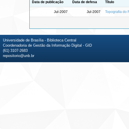
Data de publicação
Data de defesa
Título
Jul-2007
Jul-2007
Topografia do 
Universidade de Brasília - Biblioteca Central
Coordenadoria de Gestão da Informação Digital - GID
(61) 3107-2683
repositorio@unb.br