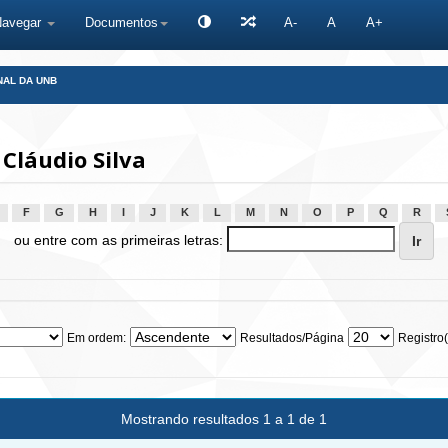
Navegar
Documentos
A-
A
A+
NAL DA UNB
Cláudio Silva
F
G
H
I
J
K
L
M
N
O
P
Q
R
ou entre com as primeiras letras:
Em ordem:
Resultados/Página
Registro(
Mostrando resultados 1 a 1 de 1