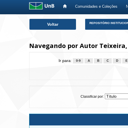
Comunidades e Coleções
Skip
REPOSITÓRIO INSTITUCIO
Voltar
navigation
Navegando por Autor Teixeira, 
Ir para:
0-9
A
B
C
D
E
Classificar por: