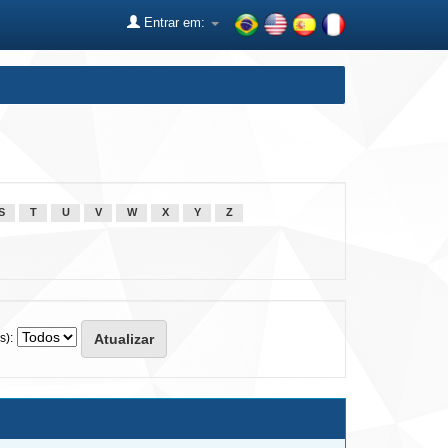
Entrar em:
S
T
U
V
W
X
Y
Z
s):