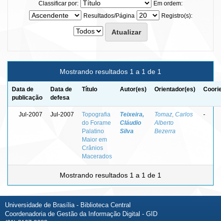
Classificar por:
Em ordem:
Resultados/Página
Registro(s):
Mostrando resultados 1 a 1 de 1
Data de
Data de
Título
Autor(es)
Orientador(es)
Coori
publicação
defesa
Jul-2007
Jul-2007
Topografia
Teixeira,
Tomaz, Carlos
-
do Forame
Cláudio
Alberto
Palatino
Silva
Bezerra
Maior em
Crânios
Macerados
Mostrando resultados 1 a 1 de 1
Universidade de Brasília - Biblioteca Central
Coordenadoria de Gestão da Informação Digital - GID