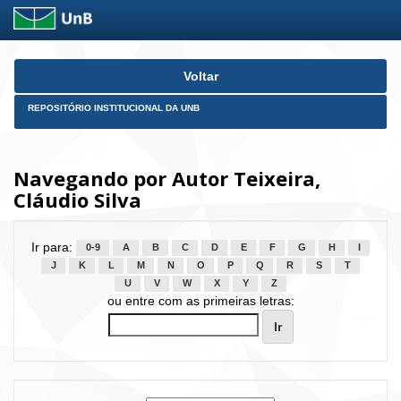
Skip
Voltar
navigation
REPOSITÓRIO INSTITUCIONAL DA UNB
Navegando por Autor Teixeira,
Cláudio Silva
Ir para:
0-9
A
B
C
D
E
F
G
H
I
J
K
L
M
N
O
P
Q
R
S
T
U
V
W
X
Y
Z
ou entre com as primeiras letras: