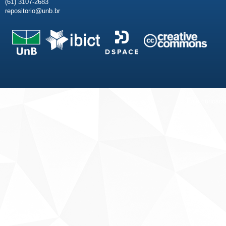
(61) 3107-2683
repositorio@unb.br
Fale conosco
Sobre