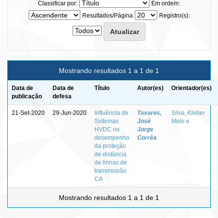
Classificar por:
Em ordem:
Resultados/Página
Registro(s):
Mostrando resultados 1 a 1 de 1
Data de
Data de
Título
Autor(es)
Orientador(es)
publicação
defesa
21-Set-2020
29-Jun-2020
Influência de
Tavares,
Silva, Kleber
Sistemas
José
Melo e
HVDC no
Jorge
desempenho
Corrêa
da proteção
de distância
de linhas de
transmissão
CA
Mostrando resultados 1 a 1 de 1