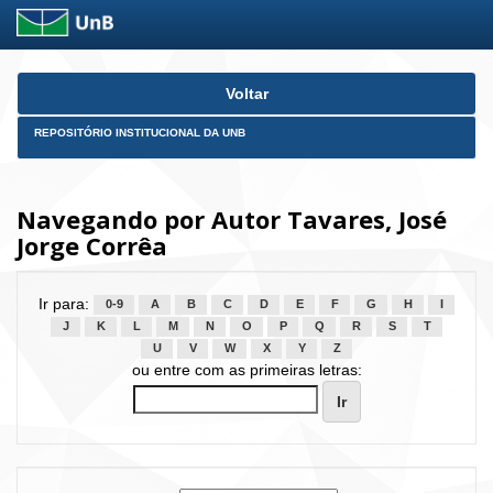
Skip
Voltar
navigation
REPOSITÓRIO INSTITUCIONAL DA UNB
Navegando por Autor Tavares, José
Jorge Corrêa
Ir para:
0-9
A
B
C
D
E
F
G
H
I
J
K
L
M
N
O
P
Q
R
S
T
U
V
W
X
Y
Z
ou entre com as primeiras letras: