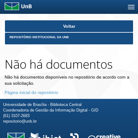
Skip
Voltar
navigation
REPOSITÓRIO INSTITUCIONAL DA UNB
Não há documentos
Não há documentos disponíveis no repositório de acordo com a
sua solicitação.
Página inicial do repositório
Universidade de Brasília - Biblioteca Central
Coordenadoria de Gestão da Informação Digital - GID
(61) 3107-2683
repositorio@unb.br