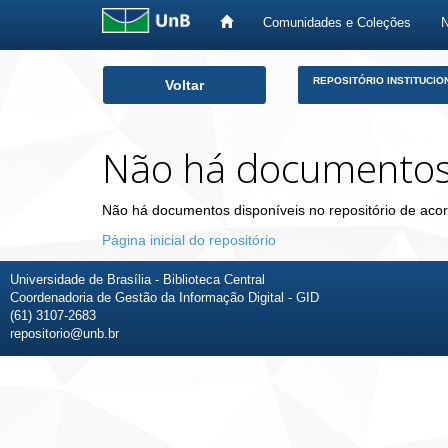
Comunidades e Coleções
Skip
REPOSITÓRIO INSTITUCIO
Voltar
navigation
Não há documento
Não há documentos disponíveis no repositório de acor
Página inicial do repositório
Universidade de Brasília - Biblioteca Central
Coordenadoria de Gestão da Informação Digital - GID
(61) 3107-2683
repositorio@unb.br