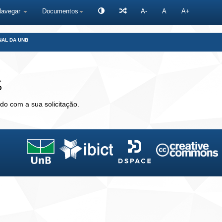
Navegar
Documentos
A-
A
A+
NAL DA UNB
s
do com a sua solicitação.