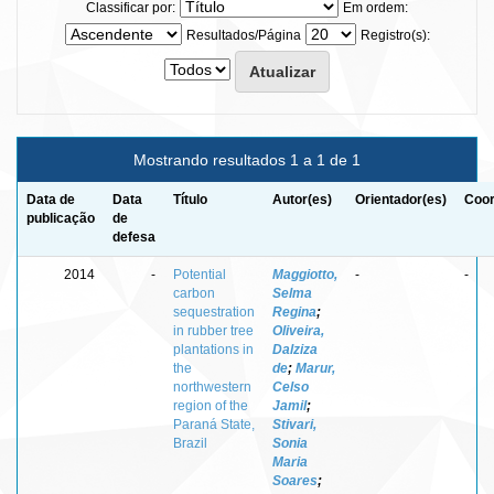
Classificar por:
Em ordem:
Resultados/Página
Registro(s):
Mostrando resultados 1 a 1 de 1
Data de
Data
Título
Autor(es)
Orientador(es)
Coor
publicação
de
defesa
2014
-
Potential
Maggiotto,
-
-
carbon
Selma
sequestration
Regina
;
in rubber tree
Oliveira,
plantations in
Dalziza
the
de
;
Marur,
northwestern
Celso
region of the
Jamil
;
Paraná State,
Stivari,
Brazil
Sonia
Maria
Soares
;