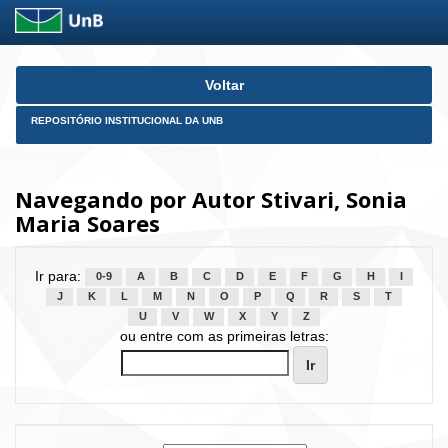
Skip
Voltar
navigation
REPOSITÓRIO INSTITUCIONAL DA UNB
Navegando por Autor Stivari, Sonia
Maria Soares
Ir para:
0-9
A
B
C
D
E
F
G
H
I
J
K
L
M
N
O
P
Q
R
S
T
U
V
W
X
Y
Z
ou entre com as primeiras letras: