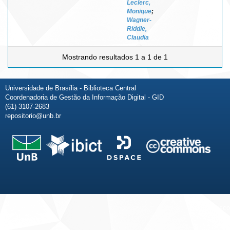
Leclerc,
Monique
;
Wagner-
Riddle,
Claudia
Mostrando resultados 1 a 1 de 1
Universidade de Brasília - Biblioteca Central
Coordenadoria de Gestão da Informação Digital - GID
(61) 3107-2683
repositorio@unb.br
Fale conosco