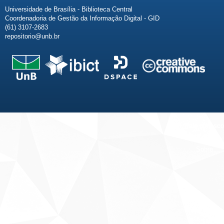
Universidade de Brasília - Biblioteca Central
Coordenadoria de Gestão da Informação Digital - GID
(61) 3107-2683
repositorio@unb.br
Fale conosco
Sobre