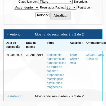
Classificar por:
Em ordem:
Resultados/Página
Registro(s):
< Anterior
Mostrando resultados 2 a 2 de 2
Data de
Data de
Título
Autor(es)
Orientador(es)
publicação
defesa
26-Jan-2017
30-Ago-2016
Tratamento
Stein,
Morais, Paulo
hidrotermal de
Cléver
César de
nanopartículas
Reis
de ferrita de
cobalto :
propriedades
morfológicas,
estruturais e
magnéticas
< Anterior
Mostrando resultados 2 a 2 de 2