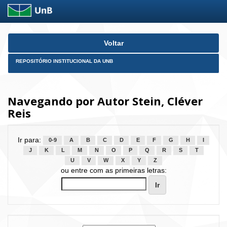
Skip
Voltar
navigation
REPOSITÓRIO INSTITUCIONAL DA UNB
Navegando por Autor Stein, Cléver
Reis
Ir para:
0-9
A
B
C
D
E
F
G
H
I
J
K
L
M
N
O
P
Q
R
S
T
U
V
W
X
Y
Z
ou entre com as primeiras letras: