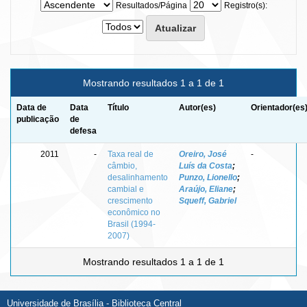
Resultados/Página
Registro(s):
Mostrando resultados 1 a 1 de 1
Data de
Data
Título
Autor(es)
Orientador(es
publicação
de
defesa
2011
-
Taxa real de
Oreiro, José
-
câmbio,
Luís da Costa
;
desalinhamento
Punzo, Lionello
;
cambial e
Araújo, Eliane
;
crescimento
Squeff, Gabriel
econômico no
Brasil (1994-
2007)
Mostrando resultados 1 a 1 de 1
Universidade de Brasília - Biblioteca Central