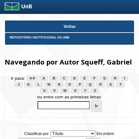
Skip
Voltar
navigation
REPOSITÓRIO INSTITUCIONAL DA UNB
Navegando por Autor Squeff, Gabriel
Ir para:
0-9
A
B
C
D
E
F
G
H
I
J
K
L
M
N
O
P
Q
R
S
T
U
V
W
X
Y
Z
ou entre com as primeiras letras:
Classificar por:
Em ordem: