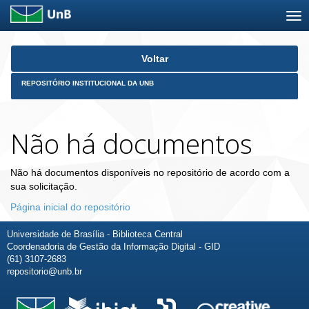
Skip
Voltar
navigation
REPOSITÓRIO INSTITUCIONAL DA UNB
Não há documentos
Não há documentos disponíveis no repositório de acordo com a
sua solicitação.
Página inicial do repositório
Universidade de Brasília - Biblioteca Central
Coordenadoria de Gestão da Informação Digital - GID
(61) 3107-2683
repositorio@unb.br