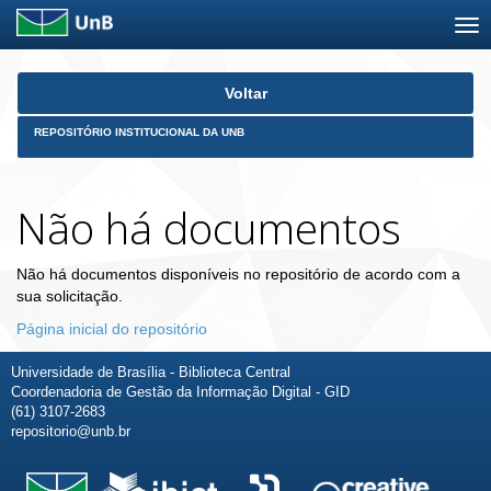
Skip
Voltar
navigation
REPOSITÓRIO INSTITUCIONAL DA UNB
Não há documentos
Não há documentos disponíveis no repositório de acordo com a
sua solicitação.
Página inicial do repositório
Universidade de Brasília - Biblioteca Central
Coordenadoria de Gestão da Informação Digital - GID
(61) 3107-2683
repositorio@unb.br