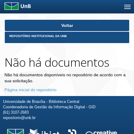
Skip
Voltar
navigation
REPOSITÓRIO INSTITUCIONAL DA UNB
Não há documentos
Não há documentos disponíveis no repositório de acordo com a
sua solicitação.
Página inicial do repositório
Universidade de Brasília - Biblioteca Central
Coordenadoria de Gestão da Informação Digital - GID
(61) 3107-2683
repositorio@unb.br