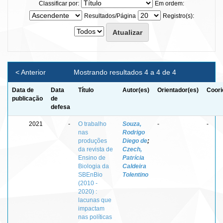
Classificar por:
Em ordem:
Resultados/Página
Registro(s):
< Anterior
Mostrando resultados 4 a 4 de 4
Data de
Data
Título
Autor(es)
Orientador(es)
Coori
publicação
de
defesa
2021
-
O trabalho
Souza,
-
-
nas
Rodrigo
produções
Diego de
;
da revista de
Czech,
Ensino de
Patrícia
Biologia da
Caldeira
SBEnBio
Tolentino
(2010 -
2020) :
lacunas que
impactam
nas políticas