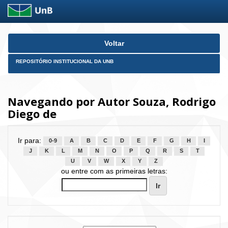
Skip
Voltar
navigation
REPOSITÓRIO INSTITUCIONAL DA UNB
Navegando por Autor Souza, Rodrigo
Diego de
Ir para:
0-9
A
B
C
D
E
F
G
H
I
J
K
L
M
N
O
P
Q
R
S
T
U
V
W
X
Y
Z
ou entre com as primeiras letras: