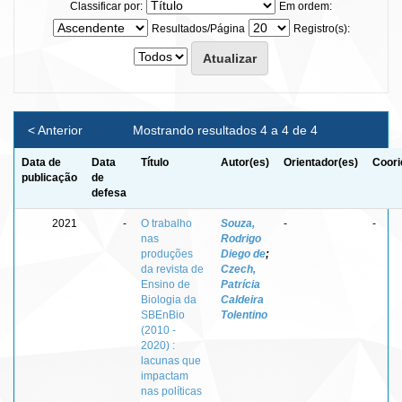
Classificar por:
Em ordem:
Resultados/Página
Registro(s):
< Anterior
Mostrando resultados 4 a 4 de 4
Data de
Data
Título
Autor(es)
Orientador(es)
Coori
publicação
de
defesa
2021
-
O trabalho
Souza,
-
-
nas
Rodrigo
produções
Diego de
;
da revista de
Czech,
Ensino de
Patrícia
Biologia da
Caldeira
SBEnBio
Tolentino
(2010 -
2020) :
lacunas que
impactam
nas políticas