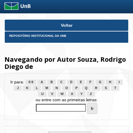
Skip
Voltar
navigation
REPOSITÓRIO INSTITUCIONAL DA UNB
Navegando por Autor Souza, Rodrigo
Diego de
Ir para:
0-9
A
B
C
D
E
F
G
H
I
J
K
L
M
N
O
P
Q
R
S
T
U
V
W
X
Y
Z
ou entre com as primeiras letras: