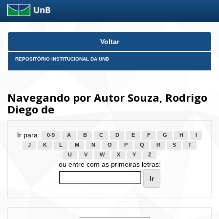
Skip
Voltar
navigation
REPOSITÓRIO INSTITUCIONAL DA UNB
Navegando por Autor Souza, Rodrigo
Diego de
Ir para:
0-9
A
B
C
D
E
F
G
H
I
J
K
L
M
N
O
P
Q
R
S
T
U
V
W
X
Y
Z
ou entre com as primeiras letras: