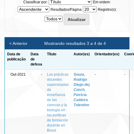
Classificar por:
Em ordem:
Resultados/Página
Registro(s):
< Anterior
Mostrando resultados 3 a 4 de 4
Data de
Data
Título
Autor(es)
Orientador(es)
Coori
publicação
de
defesa
Out-2021
-
Las prácticas
Souza,
-
-
docentes
Rodrigo
supervisadas
Diego de
;
de
Czech,
enseñanza
Patrícia
de las
Caldeira
ciencias y la
Tolentino
biología en
las políticas
de formación
docente en
Brasil