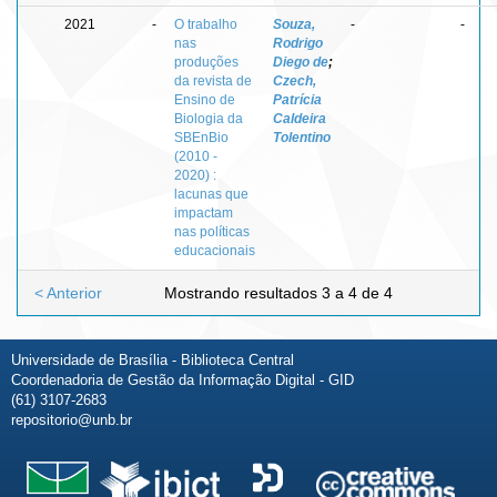
2021
-
O trabalho
Souza,
-
-
nas
Rodrigo
produções
Diego de
;
da revista de
Czech,
Ensino de
Patrícia
Biologia da
Caldeira
SBEnBio
Tolentino
(2010 -
2020) :
lacunas que
impactam
nas políticas
educacionais
< Anterior
Mostrando resultados 3 a 4 de 4
Universidade de Brasília - Biblioteca Central
Coordenadoria de Gestão da Informação Digital - GID
(61) 3107-2683
repositorio@unb.br