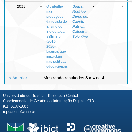
2021
-
O trabalho
Souza,
-
-
nas
Rodrigo
produções
Diego de
;
da revista de
Czech,
Ensino de
Patrícia
Biologia da
Caldeira
SBEnBio
Tolentino
(2010 -
2020) :
lacunas que
impactam
nas políticas
educacionais
< Anterior
Mostrando resultados 3 a 4 de 4
Universidade de Brasília - Biblioteca Central
Coordenadoria de Gestão da Informação Digital - GID
(61) 3107-2683
repositorio@unb.br