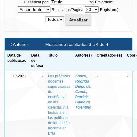
Classificar por:
Em ordem:
Resultados/Página
Registro(s):
< Anterior
Mostrando resultados 3 a 4 de 4
Data de
Data
Título
Autor(es)
Orientador(es)
Coori
publicação
de
defesa
Out-2021
-
Las prácticas
Souza,
-
-
docentes
Rodrigo
supervisadas
Diego de
;
de
Czech,
enseñanza
Patrícia
de las
Caldeira
ciencias y la
Tolentino
biología en
las políticas
de formación
docente en
Brasil