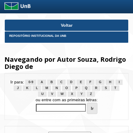
Skip
Voltar
navigation
REPOSITÓRIO INSTITUCIONAL DA UNB
Navegando por Autor Souza, Rodrigo
Diego de
Ir para:
0-9
A
B
C
D
E
F
G
H
I
J
K
L
M
N
O
P
Q
R
S
T
U
V
W
X
Y
Z
ou entre com as primeiras letras: