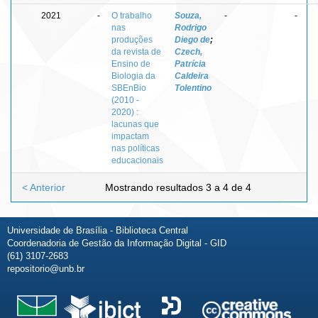
2021
-
O trabalho
Souza,
-
-
nas
Rodrigo
produções
Diego de
;
da revista de
Czech,
Ensino de
Patrícia
Biologia da
Caldeira
SBEnBio
Tolentino
(2010 -
2020) :
lacunas que
impactam
nas políticas
educacionais
< Anterior
Mostrando resultados 3 a 4 de 4
Universidade de Brasília - Biblioteca Central
Coordenadoria de Gestão da Informação Digital - GID
(61) 3107-2683
repositorio@unb.br