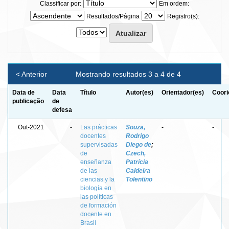
Classificar por:
Em ordem:
Resultados/Página
Registro(s):
< Anterior
Mostrando resultados 3 a 4 de 4
Data de
Data
Título
Autor(es)
Orientador(es)
Coori
publicação
de
defesa
Out-2021
-
Las prácticas
Souza,
-
-
docentes
Rodrigo
supervisadas
Diego de
;
de
Czech,
enseñanza
Patrícia
de las
Caldeira
ciencias y la
Tolentino
biología en
las políticas
de formación
docente en
Brasil