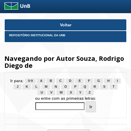
Skip
Voltar
navigation
REPOSITÓRIO INSTITUCIONAL DA UNB
Navegando por Autor Souza, Rodrigo
Diego de
Ir para:
0-9
A
B
C
D
E
F
G
H
I
J
K
L
M
N
O
P
Q
R
S
T
U
V
W
X
Y
Z
ou entre com as primeiras letras: