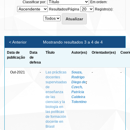
Classificar por:
Em ordem:
Resultados/Página
Registro(s):
< Anterior
Mostrando resultados 3 a 4 de 4
Data de
Data
Título
Autor(es)
Orientador(es)
Coori
publicação
de
defesa
Out-2021
-
Las prácticas
Souza,
-
-
docentes
Rodrigo
supervisadas
Diego de
;
de
Czech,
enseñanza
Patrícia
de las
Caldeira
ciencias y la
Tolentino
biología en
las políticas
de formación
docente en
Brasil