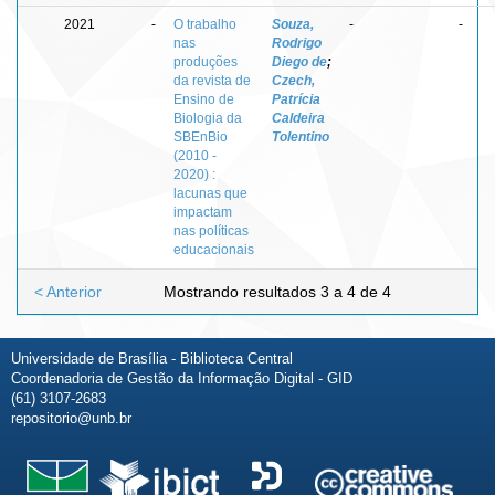
2021
-
O trabalho
Souza,
-
-
nas
Rodrigo
produções
Diego de
;
da revista de
Czech,
Ensino de
Patrícia
Biologia da
Caldeira
SBEnBio
Tolentino
(2010 -
2020) :
lacunas que
impactam
nas políticas
educacionais
< Anterior
Mostrando resultados 3 a 4 de 4
Universidade de Brasília - Biblioteca Central
Coordenadoria de Gestão da Informação Digital - GID
(61) 3107-2683
repositorio@unb.br