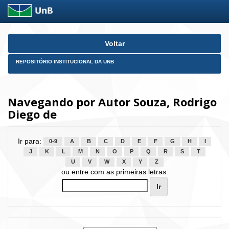
Skip
Voltar
navigation
REPOSITÓRIO INSTITUCIONAL DA UNB
Navegando por Autor Souza, Rodrigo
Diego de
Ir para:
0-9
A
B
C
D
E
F
G
H
I
J
K
L
M
N
O
P
Q
R
S
T
U
V
W
X
Y
Z
ou entre com as primeiras letras: