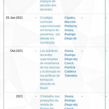
espaços de
decisão dos
docentes
25-Jan-2021
-
O estágio
Cigales,
-
-
curricular
Marcelo
supervisionado
Pinheiro
;
em tempos de
Souza,
pandemia : um
Rodrigo
debate em
Diego de
construção
Out-2021
-
Las prácticas
Souza,
-
-
docentes
Rodrigo
supervisadas
Diego de
;
de enseñanza
Czech,
de las ciencias
Patrícia
y la biología en
Caldeira
las políticas de
Tolentino
formación
docente en
Brasil
2021
-
O trabalho nas
Souza,
-
-
produções da
Rodrigo
revista de
Diego de
;
Ensino de
Czech,