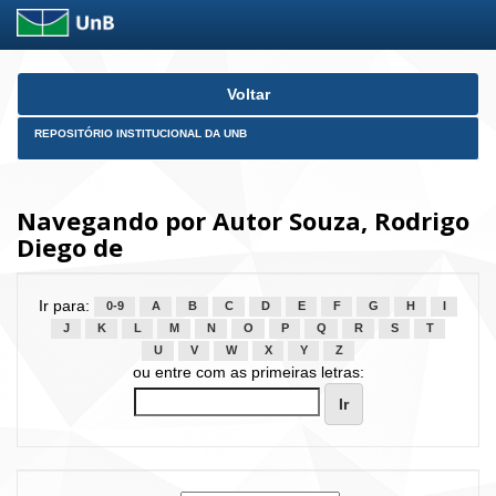
Skip
Voltar
navigation
REPOSITÓRIO INSTITUCIONAL DA UNB
Navegando por Autor Souza, Rodrigo
Diego de
Ir para:
0-9
A
B
C
D
E
F
G
H
I
J
K
L
M
N
O
P
Q
R
S
T
U
V
W
X
Y
Z
ou entre com as primeiras letras: