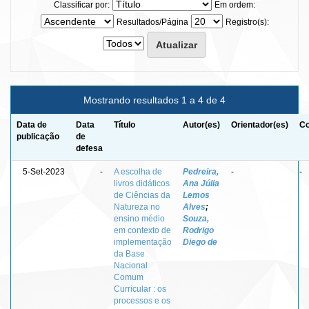
Classificar por:
Em ordem:
Resultados/Página
Registro(s):
Mostrando resultados 1 a 4 de 4
Data de
Data
Título
Autor(es)
Orientador(es)
Co
publicação
de
defesa
5-Set-2023
-
A escolha de
Pedreira,
-
-
livros didáticos
Ana Júlia
de Ciências da
Lemos
Natureza no
Alves
;
ensino médio
Souza,
em contexto de
Rodrigo
implementação
Diego de
da Base
Nacional
Comum
Curricular : os
processos e os