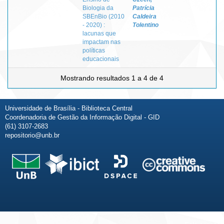
Biologia da
Patrícia
SBEnBio (2010
Caldeira
- 2020) :
Tolentino
lacunas que
impactam nas
políticas
educacionais
Mostrando resultados 1 a 4 de 4
Universidade de Brasília - Biblioteca Central
Coordenadoria de Gestão da Informação Digital - GID
(61) 3107-2683
repositorio@unb.br