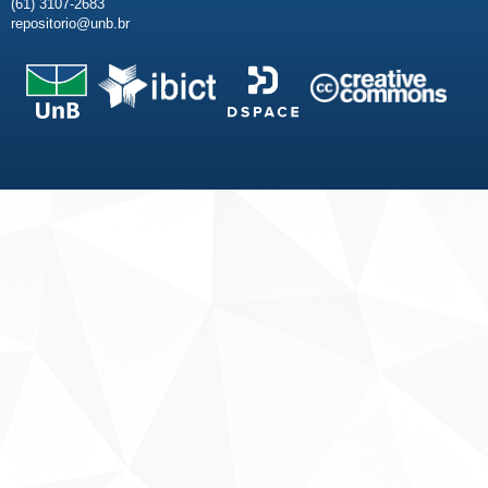
(61) 3107-2683
repositorio@unb.br
Fale conosco
Sobre