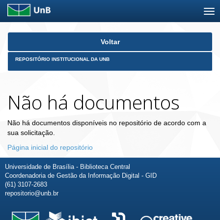
Skip
Voltar
navigation
REPOSITÓRIO INSTITUCIONAL DA UNB
Não há documentos
Não há documentos disponíveis no repositório de acordo com a
sua solicitação.
Página inicial do repositório
Universidade de Brasília - Biblioteca Central
Coordenadoria de Gestão da Informação Digital - GID
(61) 3107-2683
repositorio@unb.br