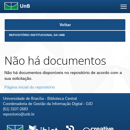
Skip
Voltar
navigation
REPOSITÓRIO INSTITUCIONAL DA UNB
Não há documentos
Não há documentos disponíveis no repositório de acordo com a
sua solicitação.
Página inicial do repositório
Universidade de Brasília - Biblioteca Central
Coordenadoria de Gestão da Informação Digital - GID
(61) 3107-2683
repositorio@unb.br