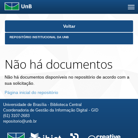
Skip
Voltar
navigation
REPOSITÓRIO INSTITUCIONAL DA UNB
Não há documentos
Não há documentos disponíveis no repositório de acordo com a
sua solicitação.
Página inicial do repositório
Universidade de Brasília - Biblioteca Central
Coordenadoria de Gestão da Informação Digital - GID
(61) 3107-2683
repositorio@unb.br