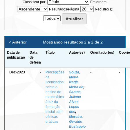
Classificar por:
Em ordem:
Resultados/Página
Registro(s):
< Anterior
Mostrando resultados 2 a 2 de 2
Data de
Data
Título
Autor(es)
Orientador(es)
Coorie
publicação
de
defesa
Dez-2023
-
Percepções
Souza,
-
-
de
Meire
licenciados
Nadja
sobre o
Meira de
;
ensino de
Santos,
matemática
Juliana
à luz da
Alves
formação
Lopes
inicial com
dos
;
ofinicas
Moreira,
práticas
Geraldo
Eustáquio