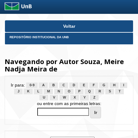
Skip
Voltar
navigation
REPOSITÓRIO INSTITUCIONAL DA UNB
Navegando por Autor Souza, Meire
Nadja Meira de
Ir para:
0-9
A
B
C
D
E
F
G
H
I
J
K
L
M
N
O
P
Q
R
S
T
U
V
W
X
Y
Z
ou entre com as primeiras letras: