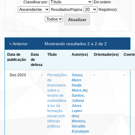
Classificar por:
Em ordem:
Resultados/Página
Registro(s):
< Anterior
Mostrando resultados 2 a 2 de 2
Data de
Data
Título
Autor(es)
Orientador(es)
Coorie
publicação
de
defesa
Dez-2023
-
Percepções
Souza,
-
-
de
Meire
licenciados
Nadja
sobre o
Meira de
;
ensino de
Santos,
matemática
Juliana
à luz da
Alves
formação
Lopes
inicial com
dos
;
ofinicas
Moreira,
práticas
Geraldo
Eustáquio