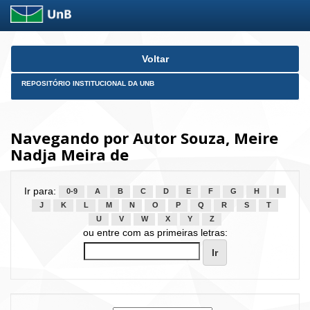
Skip
Voltar
navigation
REPOSITÓRIO INSTITUCIONAL DA UNB
Navegando por Autor Souza, Meire
Nadja Meira de
Ir para:
0-9
A
B
C
D
E
F
G
H
I
J
K
L
M
N
O
P
Q
R
S
T
U
V
W
X
Y
Z
ou entre com as primeiras letras: