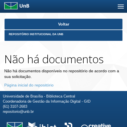
Skip
Voltar
navigation
REPOSITÓRIO INSTITUCIONAL DA UNB
Não há documentos
Não há documentos disponíveis no repositório de acordo com a
sua solicitação.
Página inicial do repositório
Universidade de Brasília - Biblioteca Central
Coordenadoria de Gestão da Informação Digital - GID
(61) 3107-2683
repositorio@unb.br