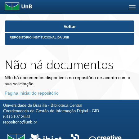
Skip
Voltar
navigation
REPOSITÓRIO INSTITUCIONAL DA UNB
Não há documentos
Não há documentos disponíveis no repositório de acordo com a
sua solicitação.
Página inicial do repositório
Universidade de Brasília - Biblioteca Central
Coordenadoria de Gestão da Informação Digital - GID
(61) 3107-2683
repositorio@unb.br