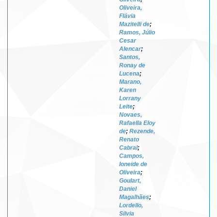
Oliveira,
Flávia
Mazitelli de
;
Ramos, Júlio
Cesar
Alencar
;
Santos,
Ronay de
Lucena
;
Marano,
Karen
Lorrany
Leite
;
Novaes,
Rafaella Eloy
de
;
Rezende,
Renato
Cabral
;
Campos,
Ioneide de
Oliveira
;
Goulart,
Daniel
Magalhães
;
Lordello,
Silvia