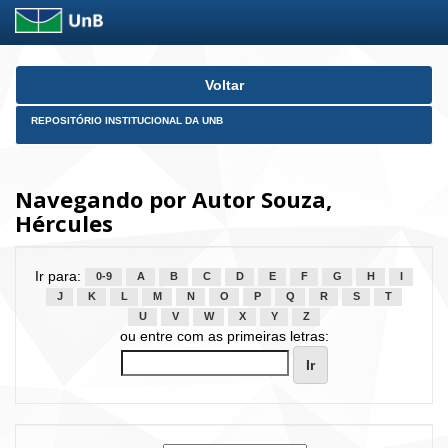
Skip
Voltar
navigation
REPOSITÓRIO INSTITUCIONAL DA UNB
Navegando por Autor Souza,
Hércules
Ir para:
0-9
A
B
C
D
E
F
G
H
I
J
K
L
M
N
O
P
Q
R
S
T
U
V
W
X
Y
Z
ou entre com as primeiras letras: