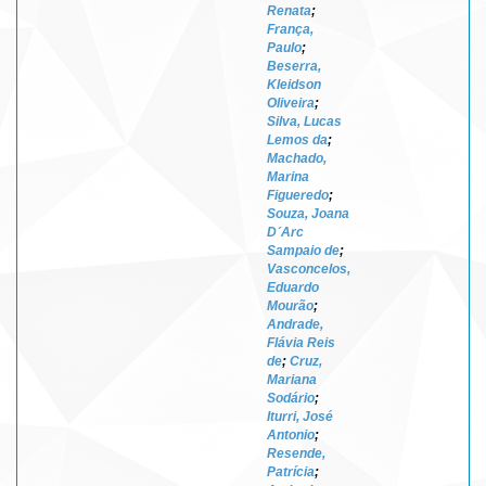
Renata
;
França,
Paulo
;
Beserra,
Kleidson
Oliveira
;
Silva, Lucas
Lemos da
;
Machado,
Marina
Figueredo
;
Souza, Joana
D´Arc
Sampaio de
;
Vasconcelos,
Eduardo
Mourão
;
Andrade,
Flávia Reis
de
;
Cruz,
Mariana
Sodário
;
Iturri, José
Antonio
;
Resende,
Patrícia
;