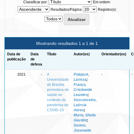
Classificar por:
Em ordem:
Resultados/Página
Registro(s):
Mostrando resultados 1 a 1 de 1
Data de
Data
Título
Autor(es)
Orientador(es)
C
publicação
de
defesa
2021
-
A
Polejack,
-
-
Universidade
Larissa
;
de Brasília
França,
promotora de
Cristineide
saúde no
Leandro
;
contexto da
Vasconcelos,
pandemia de
Laércia
COVID-19
Abreu
;
Murta, Sheila
Giardini
;
Santos,
Josenaide