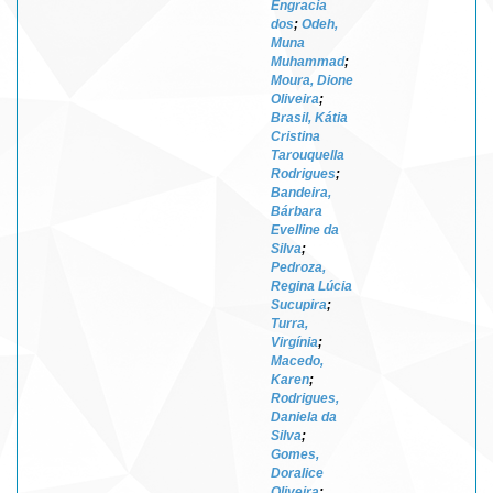
Engracia
dos
;
Odeh,
Muna
Muhammad
;
Moura, Dione
Oliveira
;
Brasil, Kátia
Cristina
Tarouquella
Rodrigues
;
Bandeira,
Bárbara
Evelline da
Silva
;
Pedroza,
Regina Lúcia
Sucupira
;
Turra,
Virgínia
;
Macedo,
Karen
;
Rodrigues,
Daniela da
Silva
;
Gomes,
Doralice
Oliveira
;