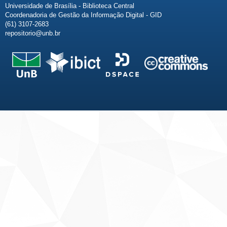
Universidade de Brasília - Biblioteca Central
Coordenadoria de Gestão da Informação Digital - GID
(61) 3107-2683
repositorio@unb.br
Fale conosco
Sobre