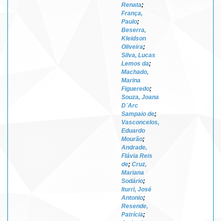
Renata
;
França,
Paulo
;
Beserra,
Kleidson
Oliveira
;
Silva, Lucas
Lemos da
;
Machado,
Marina
Figueredo
;
Souza, Joana
D´Arc
Sampaio de
;
Vasconcelos,
Eduardo
Mourão
;
Andrade,
Flávia Reis
de
;
Cruz,
Mariana
Sodário
;
Iturri, José
Antonio
;
Resende,
Patrícia
;