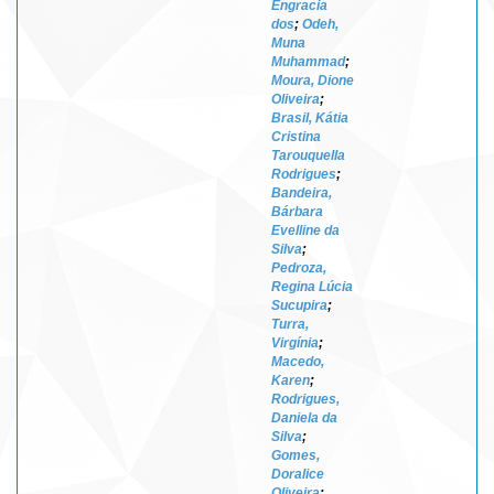
Engracia
dos
;
Odeh,
Muna
Muhammad
;
Moura, Dione
Oliveira
;
Brasil, Kátia
Cristina
Tarouquella
Rodrigues
;
Bandeira,
Bárbara
Evelline da
Silva
;
Pedroza,
Regina Lúcia
Sucupira
;
Turra,
Virgínia
;
Macedo,
Karen
;
Rodrigues,
Daniela da
Silva
;
Gomes,
Doralice
Oliveira
;