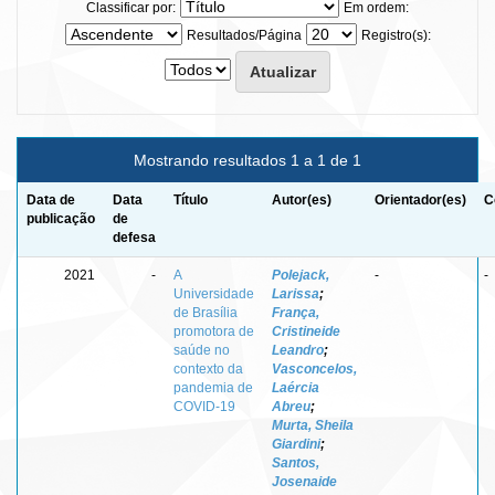
Classificar por:
Em ordem:
Resultados/Página
Registro(s):
Mostrando resultados 1 a 1 de 1
Data de
Data
Título
Autor(es)
Orientador(es)
C
publicação
de
defesa
2021
-
A
Polejack,
-
-
Universidade
Larissa
;
de Brasília
França,
promotora de
Cristineide
saúde no
Leandro
;
contexto da
Vasconcelos,
pandemia de
Laércia
COVID-19
Abreu
;
Murta, Sheila
Giardini
;
Santos,
Josenaide