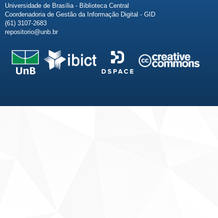
Universidade de Brasília - Biblioteca Central
Coordenadoria de Gestão da Informação Digital - GID
(61) 3107-2683
repositorio@unb.br
Fale conosco
Sobre