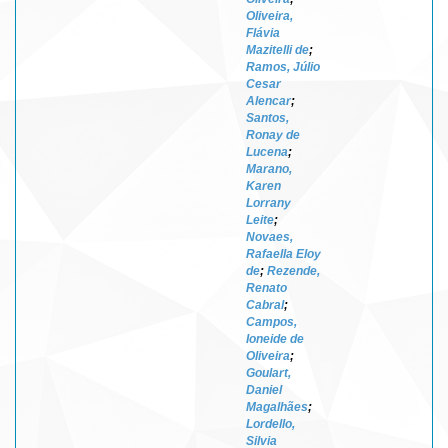
Oliveira,
Flávia
Mazitelli de
;
Ramos, Júlio
Cesar
Alencar
;
Santos,
Ronay de
Lucena
;
Marano,
Karen
Lorrany
Leite
;
Novaes,
Rafaella Eloy
de
;
Rezende,
Renato
Cabral
;
Campos,
Ioneide de
Oliveira
;
Goulart,
Daniel
Magalhães
;
Lordello,
Silvia