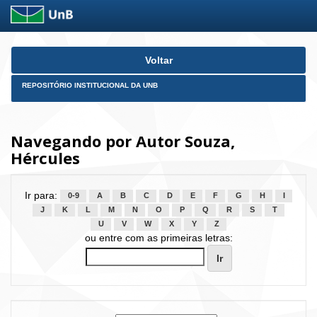
Skip
Voltar
navigation
REPOSITÓRIO INSTITUCIONAL DA UNB
Navegando por Autor Souza,
Hércules
Ir para:
0-9
A
B
C
D
E
F
G
H
I
J
K
L
M
N
O
P
Q
R
S
T
U
V
W
X
Y
Z
ou entre com as primeiras letras: