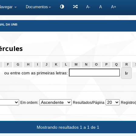
Navegar
Documentos
A-
A
A+
NAL DA UNB
ércules
F
G
H
I
J
K
L
M
N
O
P
Q
R
ou entre com as primeiras letras:
Em ordem:
Resultados/Página
Registro(
Mostrando resultados 1 a 1 de 1