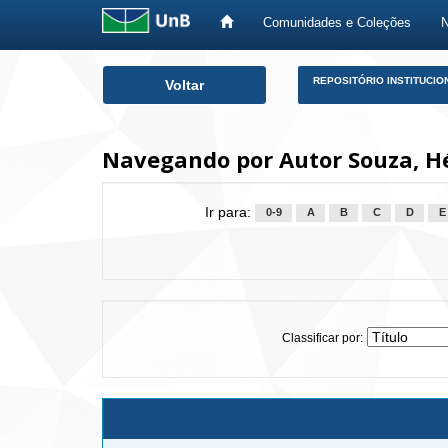
Comunidades e Coleções
Skip
REPOSITÓRIO INSTITUCIO
Voltar
navigation
Navegando por Autor Souza, H
Ir para:
0-9
A
B
C
D
E
Classificar por: