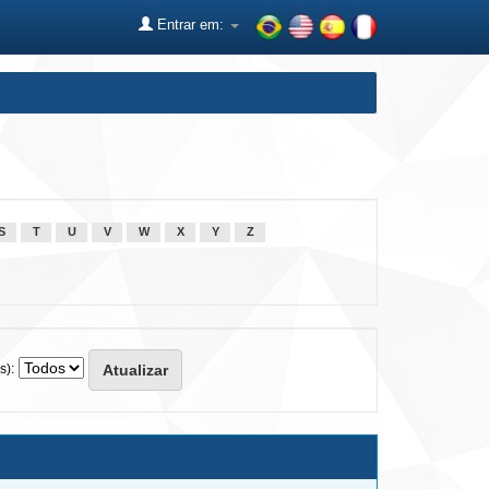
Entrar em:
S
T
U
V
W
X
Y
Z
s):