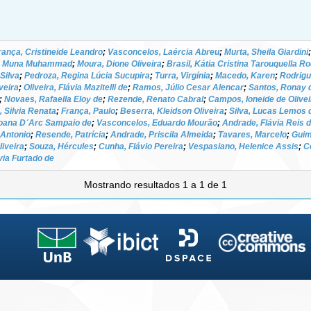
rança, Cristineide Leandro
;
Vasconcelos, Laércia Abreu
;
Murta, Sheila Giardini
, Muna Muhammad
;
Moura, Dione Oliveira
;
Brasil, Kátia Cristina Tarouquella R
Silva
;
Pedroza, Regina Lúcia Sucupira
;
Turra, Virgínia
;
Macedo, Karen
;
Rodrigu
veira
;
Oliveira, Flávia Mazitelli de
;
Ramos, Júlio Cesar Alencar
;
Santos, Ronay 
;
Novaes, Rafaella Eloy de
;
Rezende, Renato Cabral
;
Campos, Ioneide de Olivei
, Silvia Renata
;
França, Paulo
;
Beserra, Kleidson Oliveira
;
Silva, Lucas Lemos 
oana D´Arc Sampaio de
;
Vasconcelos, Eduardo Mourão
;
Andrade, Flávia Reis 
é Antonio
;
Resende, Patrícia
;
Andrade, Priscila Almeida
;
Tavares, Marcelo
;
Guim
iveira
;
Souza, Hércules
;
Cunha, Flávio Pereira
;
Vespasiano, Helenice Assis
;
C
via Furtado de
Mostrando resultados 1 a 1 de 1