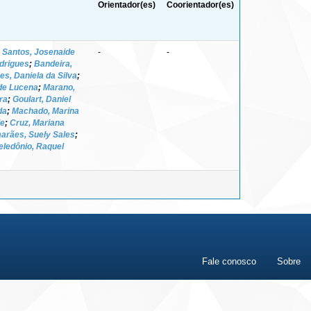
Orientador(es)
Coorientador(es)
;
Santos, Josenaide
-
-
odrigues
;
Bandeira,
es, Daniela da Silva
;
de Lucena
;
Marano,
ra
;
Goulart, Daniel
da
;
Machado, Marina
de
;
Cruz, Mariana
arães, Suely Sales
;
eledônio, Raquel
Fale conosco
Sobre