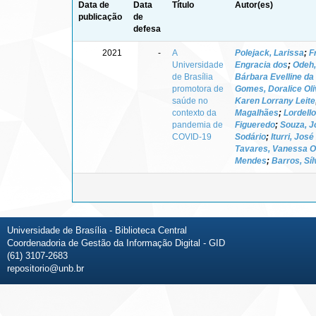
Data de
Data
Título
Autor(es)
publicação
de
defesa
2021
-
A
Polejack, Larissa
;
F
Universidade
Engracia dos
;
Odeh
de Brasília
Bárbara Evelline da 
promotora de
Gomes, Doralice Oli
saúde no
Karen Lorrany Leite
contexto da
Magalhães
;
Lordello
pandemia de
Figueredo
;
Souza, J
COVID-19
Sodário
;
Iturri, Jos
Tavares, Vanessa Ol
Mendes
;
Barros, Síl
Universidade de Brasília - Biblioteca Central
Coordenadoria de Gestão da Informação Digital - GID
(61) 3107-2683
repositorio@unb.br