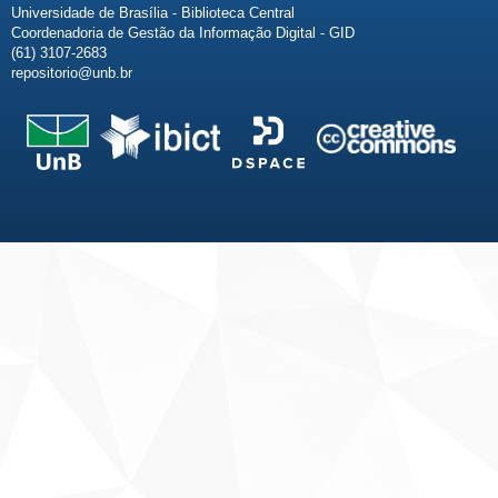
Universidade de Brasília - Biblioteca Central
Coordenadoria de Gestão da Informação Digital - GID
(61) 3107-2683
repositorio@unb.br
Fale conosco
Sobre