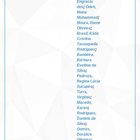
Engracia
dos
;
Odeh,
Muna
Muhammad
;
Moura, Dione
Oliveira
;
Brasil, Kátia
Cristina
Tarouquella
Rodrigues
;
Bandeira,
Bárbara
Evelline da
Silva
;
Pedroza,
Regina Lúcia
Sucupira
;
Turra,
Virgínia
;
Macedo,
Karen
;
Rodrigues,
Daniela da
Silva
;
Gomes,
Doralice
Oliveira
;