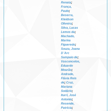
Renata
;
França,
Paulo
;
Beserra,
Kleidson
Oliveira
;
Silva, Lucas
Lemos da
;
Machado,
Marina
Figueredo
;
Souza, Joana
D´Arc
Sampaio de
;
Vasconcelos,
Eduardo
Mourão
;
Andrade,
Flávia Reis
de
;
Cruz,
Mariana
Sodário
;
Iturri, José
Antonio
;
Resende,
Patrícia
;