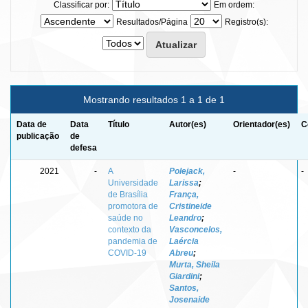
Classificar por:
Em ordem:
Resultados/Página
Registro(s):
Mostrando resultados 1 a 1 de 1
Data de
Data
Título
Autor(es)
Orientador(es)
C
publicação
de
defesa
2021
-
A
Polejack,
-
-
Universidade
Larissa
;
de Brasília
França,
promotora de
Cristineide
saúde no
Leandro
;
contexto da
Vasconcelos,
pandemia de
Laércia
COVID-19
Abreu
;
Murta, Sheila
Giardini
;
Santos,
Josenaide