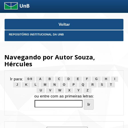
Skip
Voltar
navigation
REPOSITÓRIO INSTITUCIONAL DA UNB
Navegando por Autor Souza,
Hércules
Ir para:
0-9
A
B
C
D
E
F
G
H
I
J
K
L
M
N
O
P
Q
R
S
T
U
V
W
X
Y
Z
ou entre com as primeiras letras: