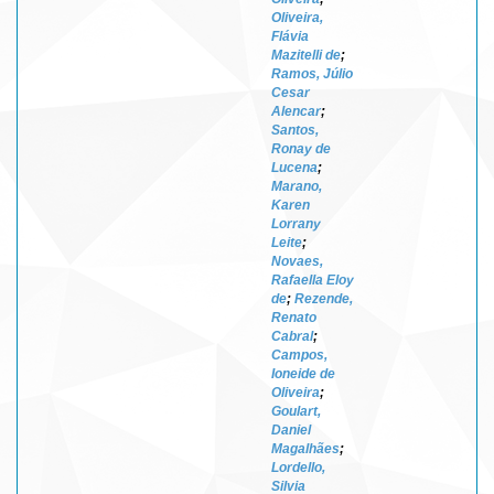
Oliveira,
Flávia
Mazitelli de
;
Ramos, Júlio
Cesar
Alencar
;
Santos,
Ronay de
Lucena
;
Marano,
Karen
Lorrany
Leite
;
Novaes,
Rafaella Eloy
de
;
Rezende,
Renato
Cabral
;
Campos,
Ioneide de
Oliveira
;
Goulart,
Daniel
Magalhães
;
Lordello,
Silvia