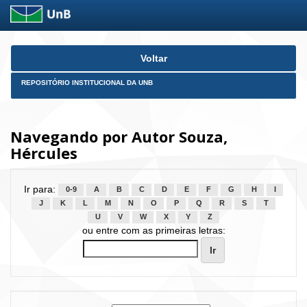
Skip
Voltar
navigation
REPOSITÓRIO INSTITUCIONAL DA UNB
Navegando por Autor Souza,
Hércules
Ir para:
0-9
A
B
C
D
E
F
G
H
I
J
K
L
M
N
O
P
Q
R
S
T
U
V
W
X
Y
Z
ou entre com as primeiras letras: