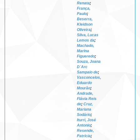
Renata
;
França,
Paulo
;
Beserra,
Kleidson
Oliveira
;
Silva, Lucas
Lemos da
;
Machado,
Marina
Figueredo
;
Souza, Joana
D´Arc
Sampaio de
;
Vasconcelos,
Eduardo
Mourão
;
Andrade,
Flávia Reis
de
;
Cruz,
Mariana
Sodário
;
Iturri, José
Antonio
;
Resende,
Patrícia
;