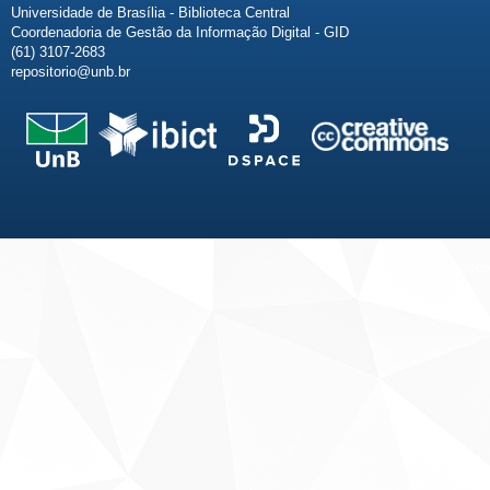
Universidade de Brasília - Biblioteca Central
Coordenadoria de Gestão da Informação Digital - GID
(61) 3107-2683
repositorio@unb.br
Fale conosco
Sobre