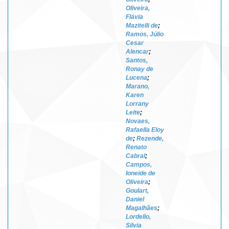
Oliveira,
Flávia
Mazitelli de
;
Ramos, Júlio
Cesar
Alencar
;
Santos,
Ronay de
Lucena
;
Marano,
Karen
Lorrany
Leite
;
Novaes,
Rafaella Eloy
de
;
Rezende,
Renato
Cabral
;
Campos,
Ioneide de
Oliveira
;
Goulart,
Daniel
Magalhães
;
Lordello,
Silvia