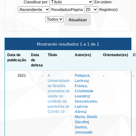
Classificar por:
Em ordem:
Resultados/Página
Registro(s):
Mostrando resultados 1 a 1 de 1
Data de
Data
Título
Autor(es)
Orientador(es)
C
publicação
de
defesa
2021
-
A
Polejack,
-
-
Universidade
Larissa
;
de Brasília
França,
promotora de
Cristineide
saúde no
Leandro
;
contexto da
Vasconcelos,
pandemia de
Laércia
COVID-19
Abreu
;
Murta, Sheila
Giardini
;
Santos,
Josenaide