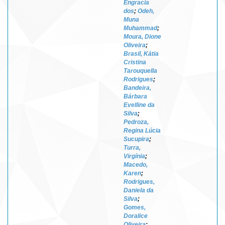
Engracia
dos
;
Odeh,
Muna
Muhammad
;
Moura, Dione
Oliveira
;
Brasil, Kátia
Cristina
Tarouquella
Rodrigues
;
Bandeira,
Bárbara
Evelline da
Silva
;
Pedroza,
Regina Lúcia
Sucupira
;
Turra,
Virgínia
;
Macedo,
Karen
;
Rodrigues,
Daniela da
Silva
;
Gomes,
Doralice
Oliveira
;