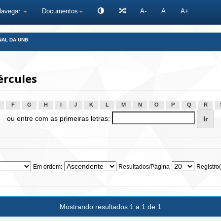
Navegar
Documentos
A-
A
A+
NAL DA UNB
ércules
F
G
H
I
J
K
L
M
N
O
P
Q
R
ou entre com as primeiras letras:
Em ordem:
Resultados/Página
Registro(
Mostrando resultados 1 a 1 de 1