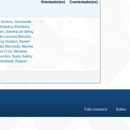
Orientador(es)
Coorientador(es)
;
Santos, Josenaide
-
-
odrigues
;
Bandeira,
es, Daniela da Silva
;
de Lucena
;
Marano,
ra
;
Goulart, Daniel
da
;
Machado, Marina
de
;
Cruz, Mariana
arães, Suely Sales
;
eledônio, Raquel
Fale conosco
Sobre