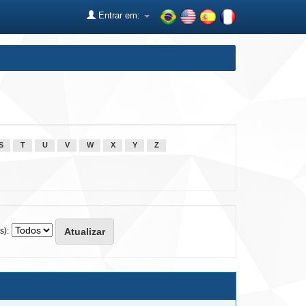
Entrar em:
S
T
U
V
W
X
Y
Z
s):