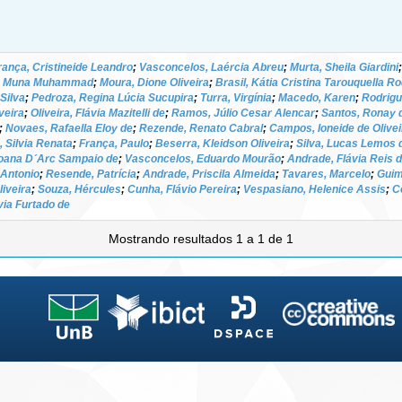
rança, Cristineide Leandro
;
Vasconcelos, Laércia Abreu
;
Murta, Sheila Giardini
, Muna Muhammad
;
Moura, Dione Oliveira
;
Brasil, Kátia Cristina Tarouquella R
Silva
;
Pedroza, Regina Lúcia Sucupira
;
Turra, Virgínia
;
Macedo, Karen
;
Rodrigu
veira
;
Oliveira, Flávia Mazitelli de
;
Ramos, Júlio Cesar Alencar
;
Santos, Ronay 
;
Novaes, Rafaella Eloy de
;
Rezende, Renato Cabral
;
Campos, Ioneide de Olivei
, Silvia Renata
;
França, Paulo
;
Beserra, Kleidson Oliveira
;
Silva, Lucas Lemos 
oana D´Arc Sampaio de
;
Vasconcelos, Eduardo Mourão
;
Andrade, Flávia Reis 
é Antonio
;
Resende, Patrícia
;
Andrade, Priscila Almeida
;
Tavares, Marcelo
;
Guim
iveira
;
Souza, Hércules
;
Cunha, Flávio Pereira
;
Vespasiano, Helenice Assis
;
C
via Furtado de
Mostrando resultados 1 a 1 de 1