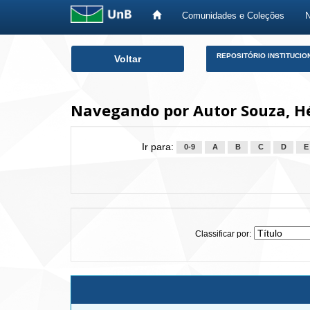
Comunidades e Coleções
Skip
REPOSITÓRIO INSTITUCIO
Voltar
navigation
Navegando por Autor Souza, H
Ir para:
0-9
A
B
C
D
E
Classificar por: