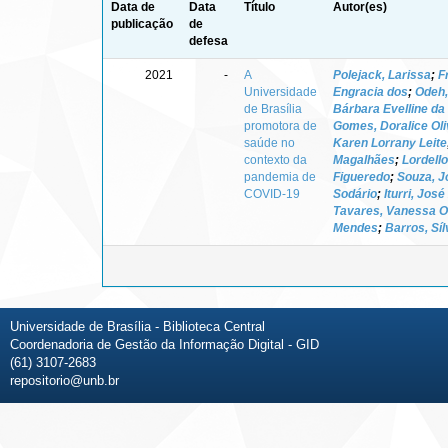
Data de
Data
Título
Autor(es)
publicação
de
defesa
2021
-
A
Polejack, Larissa
;
F
Universidade
Engracia dos
;
Odeh
de Brasília
Bárbara Evelline da 
promotora de
Gomes, Doralice Oli
saúde no
Karen Lorrany Leite
contexto da
Magalhães
;
Lordello
pandemia de
Figueredo
;
Souza, J
COVID-19
Sodário
;
Iturri, Jos
Tavares, Vanessa Ol
Mendes
;
Barros, Síl
Universidade de Brasília - Biblioteca Central
Coordenadoria de Gestão da Informação Digital - GID
(61) 3107-2683
repositorio@unb.br