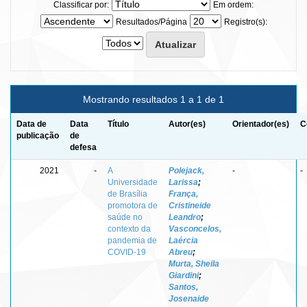
Classificar por:
Em ordem:
Resultados/Página
Registro(s):
Mostrando resultados 1 a 1 de 1
Data de
Data
Título
Autor(es)
Orientador(es)
C
publicação
de
defesa
2021
-
A
Polejack,
-
-
Universidade
Larissa
;
de Brasília
França,
promotora de
Cristineide
saúde no
Leandro
;
contexto da
Vasconcelos,
pandemia de
Laércia
COVID-19
Abreu
;
Murta, Sheila
Giardini
;
Santos,
Josenaide