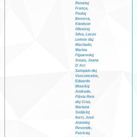
Renata
;
França,
Paulo
;
Beserra,
Kleidson
Oliveira
;
Silva, Lucas
Lemos da
;
Machado,
Marina
Figueredo
;
Souza, Joana
D´Arc
Sampaio de
;
Vasconcelos,
Eduardo
Mourão
;
Andrade,
Flávia Reis
de
;
Cruz,
Mariana
Sodário
;
Iturri, José
Antonio
;
Resende,
Patrícia
;