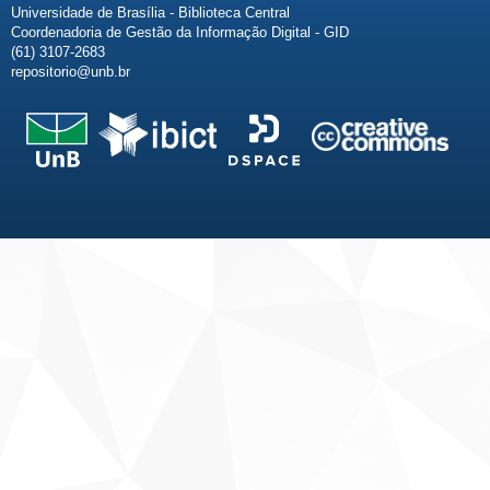
Universidade de Brasília - Biblioteca Central
Coordenadoria de Gestão da Informação Digital - GID
(61) 3107-2683
repositorio@unb.br
Fale conosco
Sobre