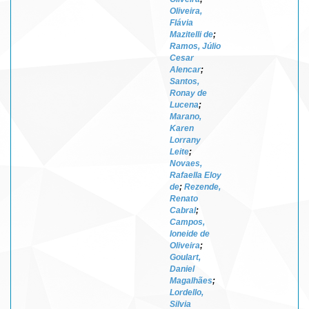
Oliveira,
Flávia
Mazitelli de
;
Ramos, Júlio
Cesar
Alencar
;
Santos,
Ronay de
Lucena
;
Marano,
Karen
Lorrany
Leite
;
Novaes,
Rafaella Eloy
de
;
Rezende,
Renato
Cabral
;
Campos,
Ioneide de
Oliveira
;
Goulart,
Daniel
Magalhães
;
Lordello,
Silvia