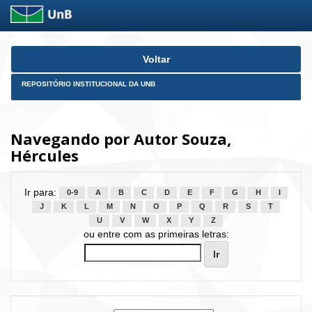
Skip
Voltar
navigation
REPOSITÓRIO INSTITUCIONAL DA UNB
Navegando por Autor Souza,
Hércules
Ir para:
0-9
A
B
C
D
E
F
G
H
I
J
K
L
M
N
O
P
Q
R
S
T
U
V
W
X
Y
Z
ou entre com as primeiras letras: