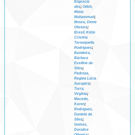
Engracia
dos
;
Odeh,
Muna
Muhammad
;
Moura, Dione
Oliveira
;
Brasil, Kátia
Cristina
Tarouquella
Rodrigues
;
Bandeira,
Bárbara
Evelline da
Silva
;
Pedroza,
Regina Lúcia
Sucupira
;
Turra,
Virgínia
;
Macedo,
Karen
;
Rodrigues,
Daniela da
Silva
;
Gomes,
Doralice
Oliveira
;