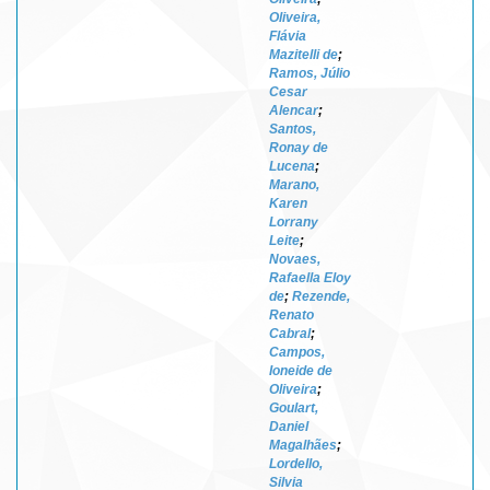
Oliveira,
Flávia
Mazitelli de
;
Ramos, Júlio
Cesar
Alencar
;
Santos,
Ronay de
Lucena
;
Marano,
Karen
Lorrany
Leite
;
Novaes,
Rafaella Eloy
de
;
Rezende,
Renato
Cabral
;
Campos,
Ioneide de
Oliveira
;
Goulart,
Daniel
Magalhães
;
Lordello,
Silvia