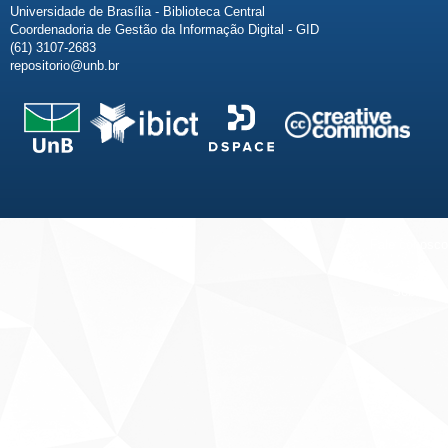
Universidade de Brasília - Biblioteca Central
Coordenadoria de Gestão da Informação Digital - GID
(61) 3107-2683
repositorio@unb.br
Fale conosco
Sobre