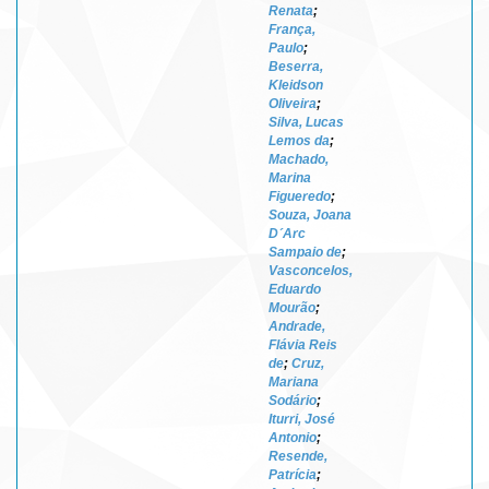
Renata
;
França,
Paulo
;
Beserra,
Kleidson
Oliveira
;
Silva, Lucas
Lemos da
;
Machado,
Marina
Figueredo
;
Souza, Joana
D´Arc
Sampaio de
;
Vasconcelos,
Eduardo
Mourão
;
Andrade,
Flávia Reis
de
;
Cruz,
Mariana
Sodário
;
Iturri, José
Antonio
;
Resende,
Patrícia
;