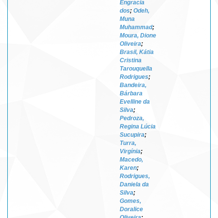
Engracia
dos
;
Odeh,
Muna
Muhammad
;
Moura, Dione
Oliveira
;
Brasil, Kátia
Cristina
Tarouquella
Rodrigues
;
Bandeira,
Bárbara
Evelline da
Silva
;
Pedroza,
Regina Lúcia
Sucupira
;
Turra,
Virgínia
;
Macedo,
Karen
;
Rodrigues,
Daniela da
Silva
;
Gomes,
Doralice
Oliveira
;