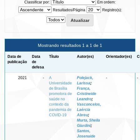
Classificar por:
Em ordem:
Resultados/Página
Registro(s):
Mostrando resultados 1 a 1 de 1
Data de
Data
Título
Autor(es)
Orientador(es)
C
publicação
de
defesa
2021
-
A
Polejack,
-
-
Universidade
Larissa
;
de Brasília
França,
promotora de
Cristineide
saúde no
Leandro
;
contexto da
Vasconcelos,
pandemia de
Laércia
COVID-19
Abreu
;
Murta, Sheila
Giardini
;
Santos,
Josenaide