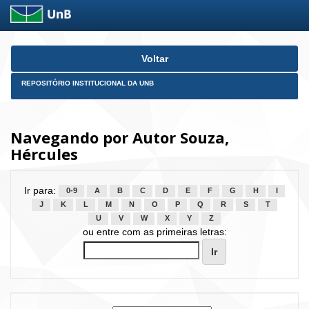
Skip
Voltar
navigation
REPOSITÓRIO INSTITUCIONAL DA UNB
Navegando por Autor Souza,
Hércules
Ir para:
0-9
A
B
C
D
E
F
G
H
I
J
K
L
M
N
O
P
Q
R
S
T
U
V
W
X
Y
Z
ou entre com as primeiras letras: