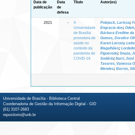
Data de
Data
Título
Autor(es)
publicação
de
defesa
2021
-
A
Polejack, Larissa
;
F
Universidade
Engracia dos
;
Odeh
de Brasília
Bárbara Evelline da 
promotora de
Gomes, Doralice Oli
saúde no
Karen Lorrany Leite
contexto da
Magalhães
;
Lordello
pandemia de
Figueredo
;
Souza, J
COVID-19
Sodário
;
Iturri, Jos
Tavares, Vanessa Ol
Mendes
;
Barros, Síl
Universidade de Brasília - Biblioteca Central
Coordenadoria de Gestão da Informação Digital - GID
(61) 3107-2683
repositorio@unb.br