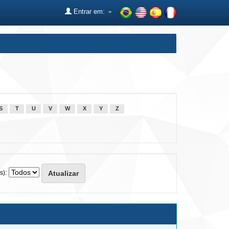
Entrar em:
S
T
U
V
W
X
Y
Z
s):