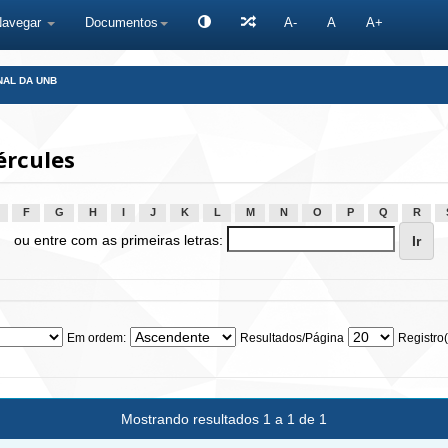
Navegar
Documentos
A-
A
A+
NAL DA UNB
ércules
F
G
H
I
J
K
L
M
N
O
P
Q
R
ou entre com as primeiras letras:
Em ordem:
Resultados/Página
Registro(
Mostrando resultados 1 a 1 de 1