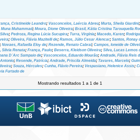
rança, Cristineide Leandro
;
Vasconcelos, Laércia Abreu
;
Murta, Sheila Giardini
, Muna Muhammad
;
Moura, Dione Oliveira
;
Brasil, Kátia Cristina Tarouquella R
Silva
;
Pedroza, Regina Lúcia Sucupira
;
Turra, Virgínia
;
Macedo, Karen
;
Rodrigu
veira
;
Oliveira, Flávia Mazitelli de
;
Ramos, Júlio Cesar Alencar
;
Santos, Ronay 
;
Novaes, Rafaella Eloy de
;
Rezende, Renato Cabral
;
Campos, Ioneide de Olivei
, Silvia Renata
;
França, Paulo
;
Beserra, Kleidson Oliveira
;
Silva, Lucas Lemos 
oana D´Arc Sampaio de
;
Vasconcelos, Eduardo Mourão
;
Andrade, Flávia Reis 
é Antonio
;
Resende, Patrícia
;
Andrade, Priscila Almeida
;
Tavares, Marcelo
;
Guim
iveira
;
Souza, Hércules
;
Cunha, Flávio Pereira
;
Vespasiano, Helenice Assis
;
C
via Furtado de
Mostrando resultados 1 a 1 de 1