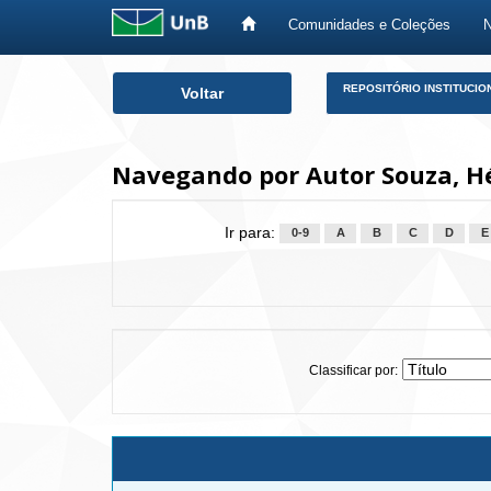
Comunidades e Coleções
Skip
REPOSITÓRIO INSTITUCIO
Voltar
navigation
Navegando por Autor Souza, H
Ir para:
0-9
A
B
C
D
E
Classificar por: