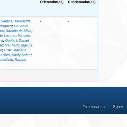
Orientador(es)
Coorientador(es)
;
Santos, Josenaide
-
-
odrigues
;
Bandeira,
es, Daniela da Silva
;
de Lucena
;
Marano,
ra
;
Goulart, Daniel
da
;
Machado, Marina
de
;
Cruz, Mariana
arães, Suely Sales
;
eledônio, Raquel
Fale conosco
Sobre