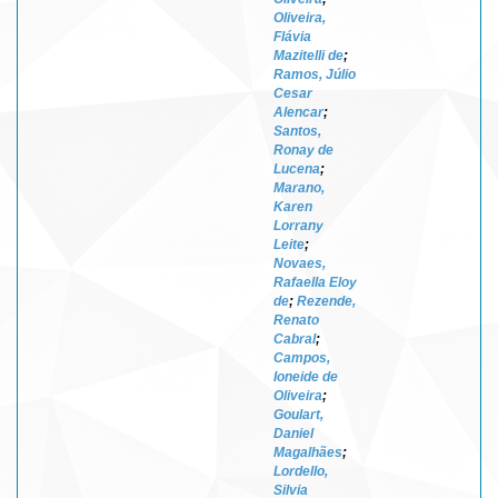
Oliveira,
Flávia
Mazitelli de
;
Ramos, Júlio
Cesar
Alencar
;
Santos,
Ronay de
Lucena
;
Marano,
Karen
Lorrany
Leite
;
Novaes,
Rafaella Eloy
de
;
Rezende,
Renato
Cabral
;
Campos,
Ioneide de
Oliveira
;
Goulart,
Daniel
Magalhães
;
Lordello,
Silvia