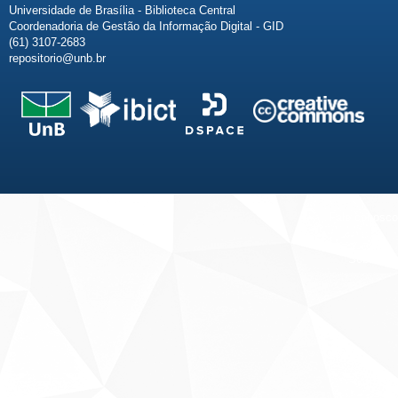
Universidade de Brasília - Biblioteca Central
Coordenadoria de Gestão da Informação Digital - GID
(61) 3107-2683
repositorio@unb.br
Fale conosco
Sobre