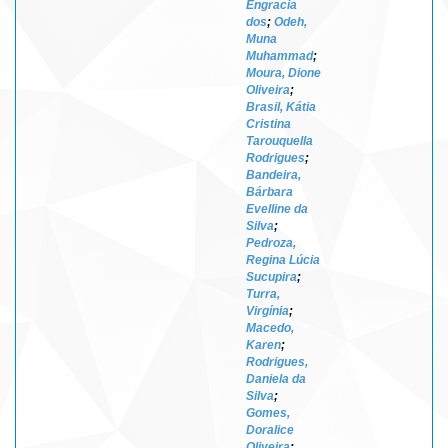
Engracia
dos
;
Odeh,
Muna
Muhammad
;
Moura, Dione
Oliveira
;
Brasil, Kátia
Cristina
Tarouquella
Rodrigues
;
Bandeira,
Bárbara
Evelline da
Silva
;
Pedroza,
Regina Lúcia
Sucupira
;
Turra,
Virgínia
;
Macedo,
Karen
;
Rodrigues,
Daniela da
Silva
;
Gomes,
Doralice
Oliveira
;