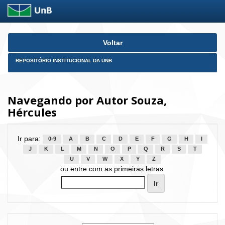
Skip
Voltar
navigation
REPOSITÓRIO INSTITUCIONAL DA UNB
Navegando por Autor Souza,
Hércules
Ir para:
0-9
A
B
C
D
E
F
G
H
I
J
K
L
M
N
O
P
Q
R
S
T
U
V
W
X
Y
Z
ou entre com as primeiras letras: