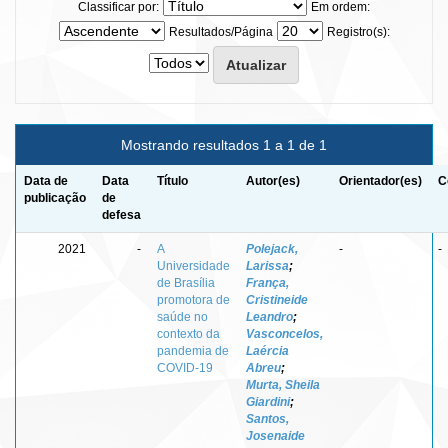
Classificar por:
Em ordem:
Resultados/Página
Registro(s):
Mostrando resultados 1 a 1 de 1
Data de
Data
Título
Autor(es)
Orientador(es)
C
publicação
de
defesa
2021
-
A
Polejack,
-
-
Universidade
Larissa
;
de Brasília
França,
promotora de
Cristineide
saúde no
Leandro
;
contexto da
Vasconcelos,
pandemia de
Laércia
COVID-19
Abreu
;
Murta, Sheila
Giardini
;
Santos,
Josenaide