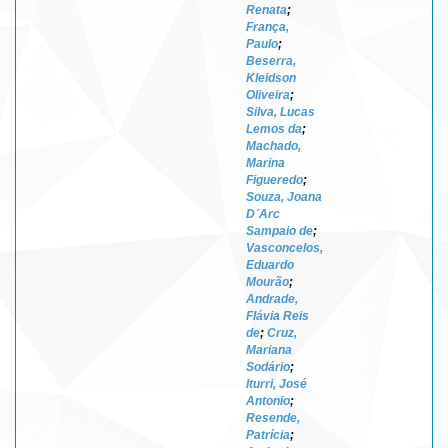
Renata
;
França,
Paulo
;
Beserra,
Kleidson
Oliveira
;
Silva, Lucas
Lemos da
;
Machado,
Marina
Figueredo
;
Souza, Joana
D´Arc
Sampaio de
;
Vasconcelos,
Eduardo
Mourão
;
Andrade,
Flávia Reis
de
;
Cruz,
Mariana
Sodário
;
Iturri, José
Antonio
;
Resende,
Patrícia
;