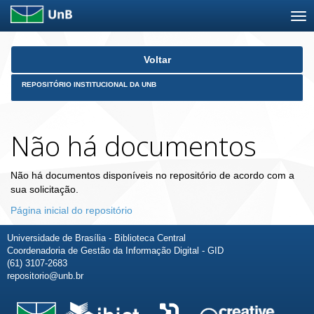
Skip
Voltar
navigation
REPOSITÓRIO INSTITUCIONAL DA UNB
Não há documentos
Não há documentos disponíveis no repositório de acordo com a
sua solicitação.
Página inicial do repositório
Universidade de Brasília - Biblioteca Central
Coordenadoria de Gestão da Informação Digital - GID
(61) 3107-2683
repositorio@unb.br