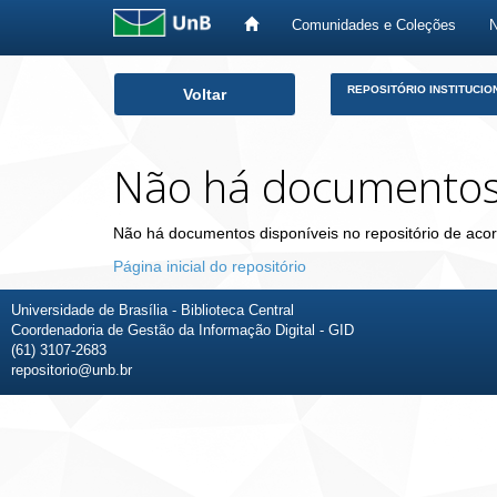
Comunidades e Coleções
Skip
REPOSITÓRIO INSTITUCIO
Voltar
navigation
Não há documento
Não há documentos disponíveis no repositório de acor
Página inicial do repositório
Universidade de Brasília - Biblioteca Central
Coordenadoria de Gestão da Informação Digital - GID
(61) 3107-2683
repositorio@unb.br