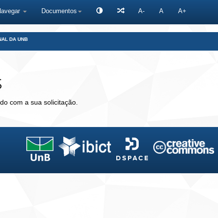
Navegar
Documentos
A-
A
A+
NAL DA UNB
s
do com a sua solicitação.