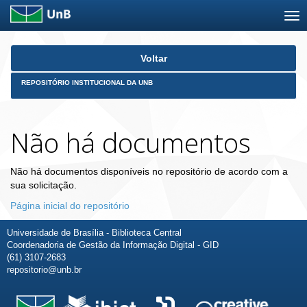
Skip
Voltar
navigation
REPOSITÓRIO INSTITUCIONAL DA UNB
Não há documentos
Não há documentos disponíveis no repositório de acordo com a
sua solicitação.
Página inicial do repositório
Universidade de Brasília - Biblioteca Central
Coordenadoria de Gestão da Informação Digital - GID
(61) 3107-2683
repositorio@unb.br