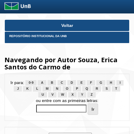
Skip
Voltar
navigation
REPOSITÓRIO INSTITUCIONAL DA UNB
Navegando por Autor Souza, Erica
Santos do Carmo de
Ir para:
0-9
A
B
C
D
E
F
G
H
I
J
K
L
M
N
O
P
Q
R
S
T
U
V
W
X
Y
Z
ou entre com as primeiras letras: