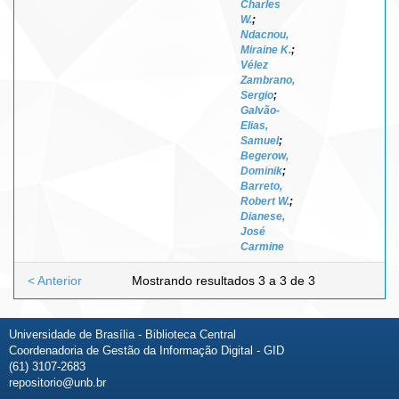
Charles
W.
;
Ndacnou,
Miraine K.
;
Vélez
Zambrano,
Sergio
;
Galvão-
Elias,
Samuel
;
Begerow,
Dominik
;
Barreto,
Robert W.
;
Dianese,
José
Carmine
< Anterior
Mostrando resultados 3 a 3 de 3
Universidade de Brasília - Biblioteca Central
Coordenadoria de Gestão da Informação Digital - GID
(61) 3107-2683
repositorio@unb.br