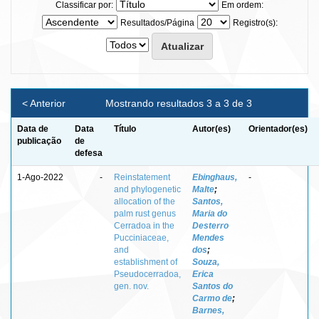
Classificar por:
Em ordem:
Resultados/Página
Registro(s):
< Anterior
Mostrando resultados 3 a 3 de 3
Data de
Data
Título
Autor(es)
Orientador(es)
publicação
de
defesa
1-Ago-2022
-
Reinstatement
Ebinghaus,
-
and phylogenetic
Malte
;
allocation of the
Santos,
palm rust genus
Maria do
Cerradoa in the
Desterro
Pucciniaceae,
Mendes
and
dos
;
establishment of
Souza,
Pseudocerradoa,
Erica
gen. nov.
Santos do
Carmo de
;
Barnes,