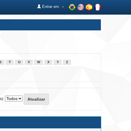
Entrar em:
S
T
U
V
W
X
Y
Z
s):