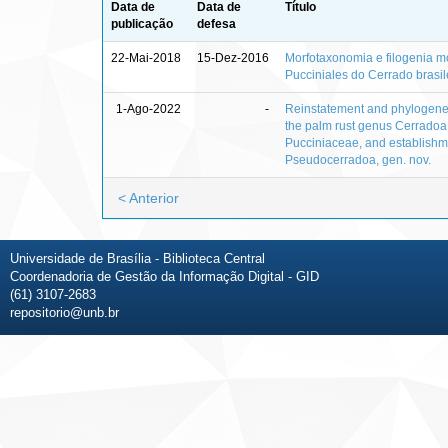
Data de
Data de
Título
publicação
defesa
22-Mai-2018
15-Dez-2016
Morfotaxonomia e filogenia m
Pucciniales do Cerrado brasil
1-Ago-2022
-
Reinstatement and phylogeneti
the palm rust genus Cerradoa 
Pucciniaceae, and establishm
Pseudocerradoa, gen. nov.
< Anterior
Universidade de Brasília - Biblioteca Central
Coordenadoria de Gestão da Informação Digital - GID
(61) 3107-2683
repositorio@unb.br