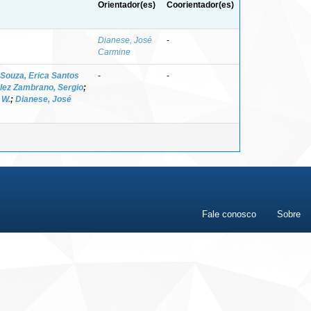
Orientador(es)
Coorientador(es)
Dianese, José
-
Carmine
Souza, Erica Santos
-
-
lez Zambrano, Sergio
;
 W.
;
Dianese, José
Fale conosco
Sobre