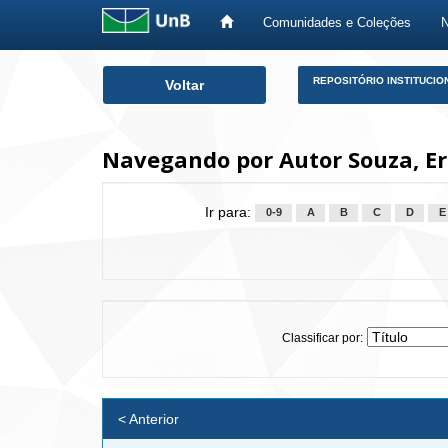
Comunidades e Coleções
Skip
REPOSITÓRIO INSTITUCIO
Voltar
navigation
Navegando por Autor Souza, Er
Ir para:
0-9
A
B
C
D
E
Classificar por:
< Anterior