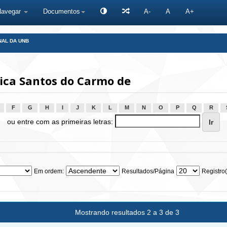
Navegar
Documentos
A-
A
A+
NAL DA UNB
ica Santos do Carmo de
F
G
H
I
J
K
L
M
N
O
P
Q
R
ou entre com as primeiras letras:
Em ordem:
Resultados/Página
Registro(
Mostrando resultados 2 a 3 de 3