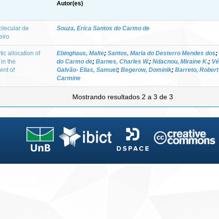
Autor(es)
olecular de
Souza, Erica Santos do Carmo de
eiro
c allocation of
Ebinghaus, Malte
;
Santos, Maria do Desterro Mendes dos
;
in the
do Carmo de
;
Barnes, Charles W.
;
Ndacnou, Miraine K.
;
Vé
ent of
Galvão- Elias, Samuel
;
Begerow, Dominik
;
Barreto, Robert
Carmine
Mostrando resultados 2 a 3 de 3