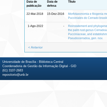
Data de
Data de
Título
publicação
defesa
22-Mai-2018
15-Dez-2016
Morfotaxonomia e filogenia m
Pucciniales do Cerrado brasil
1-Ago-2022
-
Reinstatement and phylogeneti
the palm rust genus Cerradoa 
Pucciniaceae, and establishm
Pseudocerradoa, gen. nov.
< Anterior
Universidade de Brasília - Biblioteca Central
Coordenadoria de Gestão da Informação Digital - GID
(61) 3107-2683
repositorio@unb.br