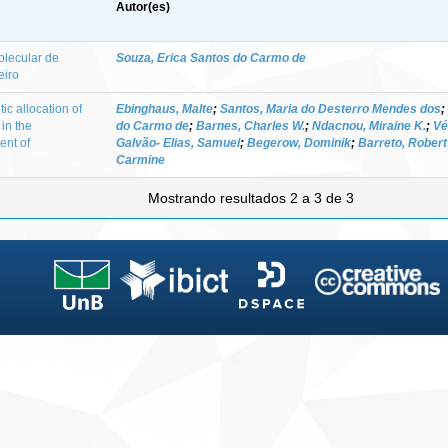
Autor(es)
olecular de
Souza, Erica Santos do Carmo de
eiro
c allocation of
Ebinghaus, Malte
;
Santos, Maria do Desterro Mendes dos
;
in the
do Carmo de
;
Barnes, Charles W.
;
Ndacnou, Miraine K.
;
Vé
ent of
Galvão- Elias, Samuel
;
Begerow, Dominik
;
Barreto, Robert
Carmine
Mostrando resultados 2 a 3 de 3