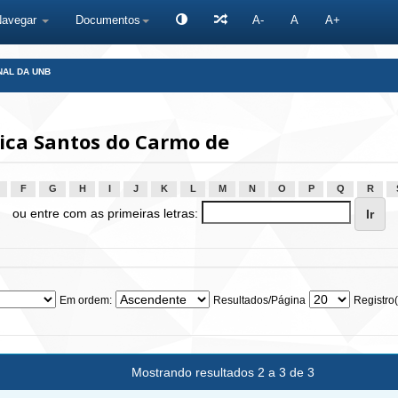
Navegar
Documentos
A-
A
A+
NAL DA UNB
ica Santos do Carmo de
F
G
H
I
J
K
L
M
N
O
P
Q
R
ou entre com as primeiras letras:
Em ordem:
Resultados/Página
Registro(
Mostrando resultados 2 a 3 de 3