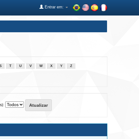
Entrar em:
S
T
U
V
W
X
Y
Z
s):