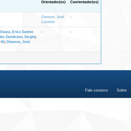
Orientador(es)
Coorientador(es)
Dianese, José
-
Carmine
Souza, Erica Santos
-
-
lez Zambrano, Sergio
;
 W.
;
Dianese, José
Fale conosco
Sobre