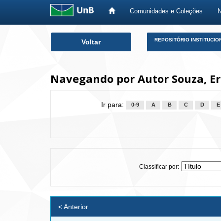
Comunidades e Coleções
Skip
REPOSITÓRIO INSTITUCIO
Voltar
navigation
Navegando por Autor Souza, Er
Ir para:
0-9
A
B
C
D
E
Classificar por:
< Anterior