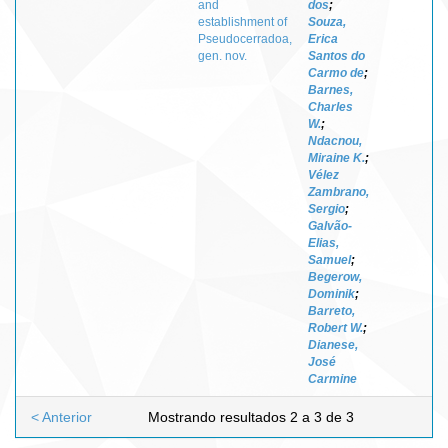
and
dos
;
establishment of
Souza,
Pseudocerradoa,
Erica
gen. nov.
Santos do
Carmo de
;
Barnes,
Charles
W.
;
Ndacnou,
Miraine K.
;
Vélez
Zambrano,
Sergio
;
Galvão-
Elias,
Samuel
;
Begerow,
Dominik
;
Barreto,
Robert W.
;
Dianese,
José
Carmine
< Anterior
Mostrando resultados 2 a 3 de 3