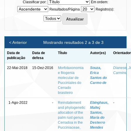
Classificar por:
Em ordem:
Resultados/Página
Registro(s):
< Anterior
Mostrando resultados 2 a 3 de 3
Data de
Data de
Título
Autor(es)
Orientador
publicação
defesa
22-Mai-2018
15-Dez-2016
Morfotaxonomia
Souza,
Dianese, J
e filogenia
Erica
Carmine
molecular de
Santos do
Pucciniales do
Carmo de
Cerrado
brasileiro
1-Ago-2022
-
Reinstatement
Ebinghaus,
-
and phylogenetic
Malte
;
allocation of the
Santos,
palm rust genus
Maria do
Cerradoa in the
Desterro
Pucciniaceae,
Mendes