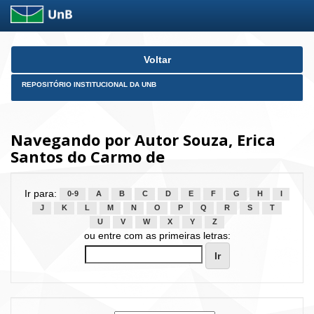
Skip
Voltar
navigation
REPOSITÓRIO INSTITUCIONAL DA UNB
Navegando por Autor Souza, Erica
Santos do Carmo de
Ir para:
0-9
A
B
C
D
E
F
G
H
I
J
K
L
M
N
O
P
Q
R
S
T
U
V
W
X
Y
Z
ou entre com as primeiras letras: