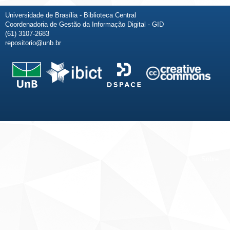
Universidade de Brasília - Biblioteca Central
Coordenadoria de Gestão da Informação Digital - GID
(61) 3107-2683
repositorio@unb.br
Fale conosco
Sobre