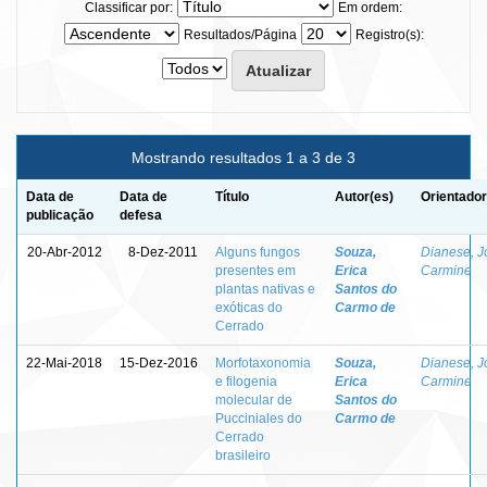
Classificar por:
Em ordem:
Resultados/Página
Registro(s):
Mostrando resultados 1 a 3 de 3
Data de
Data de
Título
Autor(es)
Orientador
publicação
defesa
20-Abr-2012
8-Dez-2011
Alguns fungos
Souza,
Dianese, J
presentes em
Erica
Carmine
plantas nativas e
Santos do
exóticas do
Carmo de
Cerrado
22-Mai-2018
15-Dez-2016
Morfotaxonomia
Souza,
Dianese, J
e filogenia
Erica
Carmine
molecular de
Santos do
Pucciniales do
Carmo de
Cerrado
brasileiro