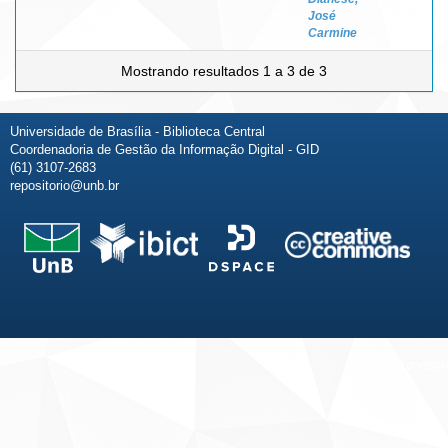
José
Carmine
Mostrando resultados 1 a 3 de 3
Universidade de Brasília - Biblioteca Central
Coordenadoria de Gestão da Informação Digital - GID
(61) 3107-2683
repositorio@unb.br
Fale conosco
Sobre