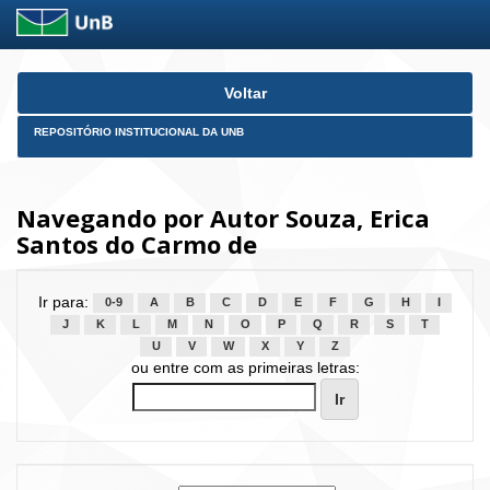
Skip
Voltar
navigation
REPOSITÓRIO INSTITUCIONAL DA UNB
Navegando por Autor Souza, Erica
Santos do Carmo de
Ir para:
0-9
A
B
C
D
E
F
G
H
I
J
K
L
M
N
O
P
Q
R
S
T
U
V
W
X
Y
Z
ou entre com as primeiras letras: