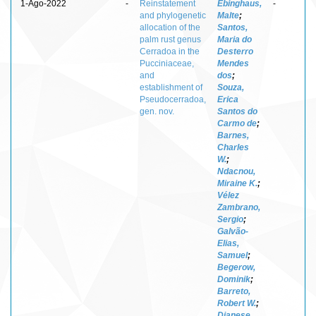
1-Ago-2022
-
Reinstatement
Ebinghaus,
-
and phylogenetic
Malte
;
allocation of the
Santos,
palm rust genus
Maria do
Cerradoa in the
Desterro
Pucciniaceae,
Mendes
and
dos
;
establishment of
Souza,
Pseudocerradoa,
Erica
gen. nov.
Santos do
Carmo de
;
Barnes,
Charles
W.
;
Ndacnou,
Miraine K.
;
Vélez
Zambrano,
Sergio
;
Galvão-
Elias,
Samuel
;
Begerow,
Dominik
;
Barreto,
Robert W.
;
Dianese,