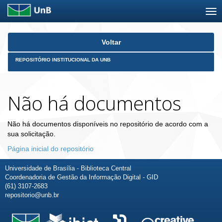
Skip
Voltar
navigation
REPOSITÓRIO INSTITUCIONAL DA UNB
Não há documentos
Não há documentos disponíveis no repositório de acordo com a
sua solicitação.
Página inicial do repositório
Universidade de Brasília - Biblioteca Central
Coordenadoria de Gestão da Informação Digital - GID
(61) 3107-2683
repositorio@unb.br